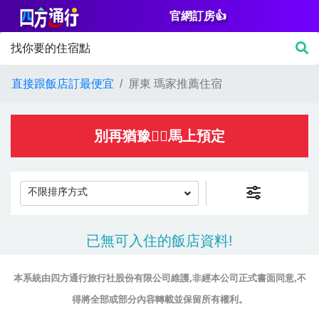
官網訂房👍
篩
找你要的住宿點
選
價
直接跟飯店訂最便宜
屏東 瑪家推薦住宿
格
NT$
別再猶豫👌🏻馬上預定
不限排序方式
房
已無可入住的飯店資料!
間
設
本系統由四方通行旅行社股份有限公司維護,非經本公司正式書面同意,不
施
得將全部或部分內容轉載並保留所有權利。
淋