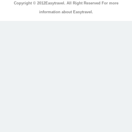
Copyright © 2012Easytravel. All Right Reserved For more
浴
information about Easytravel.
浴
缸
按
摩
浴
缸
三
溫
暖
顯
示
另
外
20