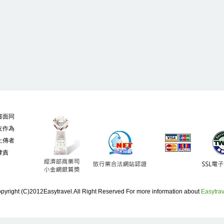
書面同
友作為
上傳者
律責
pyright (C)2012Easytravel.All Right Reserved For more information about
Easytrav