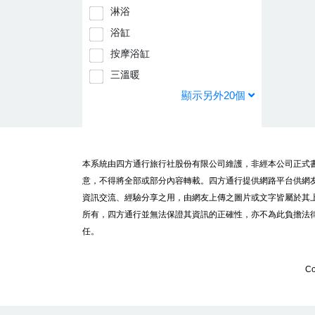
淋浴
浴缸
按摩浴缸
三溫暖
顯示另外20個
本系統由四方通行旅行社股份有限公司維護，非經本公司正式
意，不得將全部或部分內容轉載。四方通行提供網路平台供網
資訊交流、經驗分享之用，由網友上傳之圖片或文字皆屬於其
所有，四方通行並無法保證其資訊的正確性，亦不為此負擔法
任。
Co