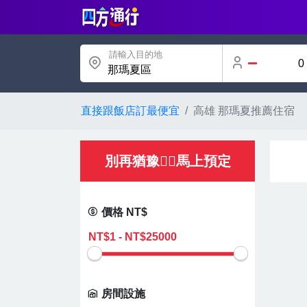
請輸入目的地
那瑪夏區
直接跟飯店訂最便宜
高雄 那瑪夏推薦住宿
別再猶豫👌🏻馬上預定
價格 NT$
房間設施