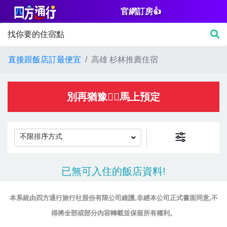
官網訂房👍
篩
找你要的住宿點
選
價
直接跟飯店訂最便宜
高雄 杉林推薦住宿
格
NT$
別再猶豫👌🏻馬上預定
不限排序方式
房
已無可入住的飯店資料!
間
設
本系統由四方通行旅行社股份有限公司維護,非經本公司正式書面同意,不
施
得將全部或部分內容轉載並保留所有權利。
淋