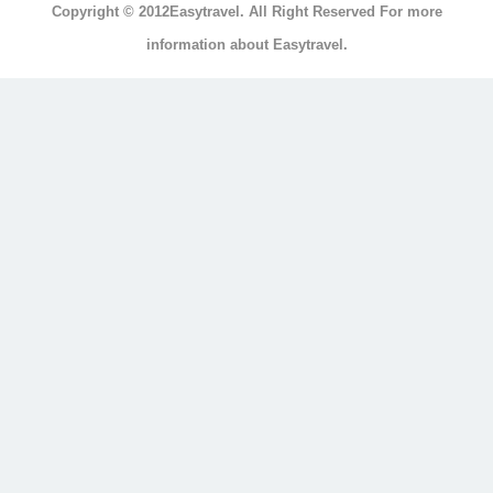
Copyright © 2012Easytravel. All Right Reserved For more
浴
information about Easytravel.
浴
缸
按
摩
浴
缸
三
溫
暖
顯
示
另
外
20