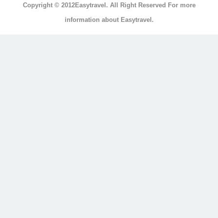
Copyright © 2012Easytravel. All Right Reserved For more
浴
information about Easytravel.
浴
缸
按
摩
浴
缸
三
溫
暖
顯
示
另
外
20