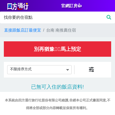
官網訂房👍
篩
找你要的住宿點
選
價
直接跟飯店訂最便宜
台南 南推薦住宿
格
NT$
別再猶豫👌🏻馬上預定
不限排序方式
房
已無可入住的飯店資料!
間
設
本系統由四方通行旅行社股份有限公司維護,非經本公司正式書面同意,不
施
得將全部或部分內容轉載並保留所有權利。
淋