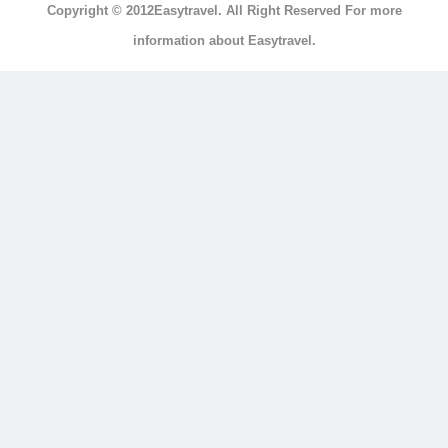
Copyright © 2012Easytravel. All Right Reserved For more
浴
information about Easytravel.
浴
缸
按
摩
浴
缸
三
溫
暖
顯
示
另
外
20