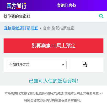
官網訂房👍
篩
找你要的住宿點
選
價
直接跟飯店訂最便宜
台南 柳營推薦住宿
格
NT$
別再猶豫👌🏻馬上預定
不限排序方式
房
已無可入住的飯店資料!
間
設
本系統由四方通行旅行社股份有限公司維護,非經本公司正式書面同意,不
施
得將全部或部分內容轉載並保留所有權利。
淋