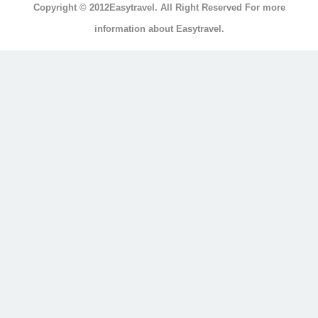
Copyright © 2012Easytravel. All Right Reserved For more
浴
information about Easytravel.
浴
缸
按
摩
浴
缸
三
溫
暖
顯
示
另
外
20