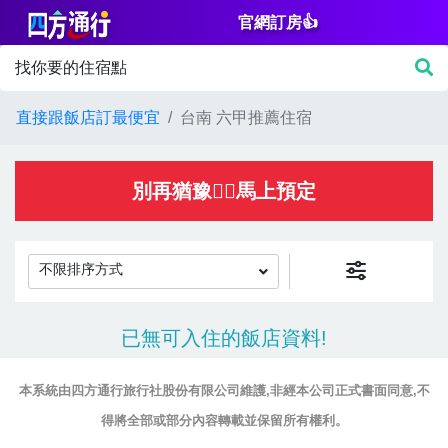
官網訂房👍
篩
找你要的住宿點
選
價
直接跟飯店訂最便宜
台南 六甲推薦住宿
格
NT$
別再猶豫👌🏻馬上預定
不限排序方式
房
已無可入住的飯店資料!
間
設
本系統由四方通行旅行社股份有限公司維護,非經本公司正式書面同意,不
施
得將全部或部分內容轉載並保留所有權利。
淋