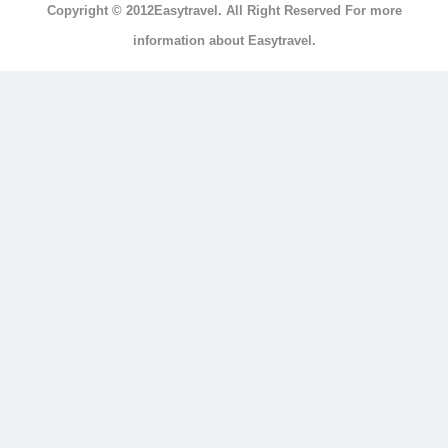
Copyright © 2012Easytravel. All Right Reserved For more
浴
information about Easytravel.
浴
缸
按
摩
浴
缸
三
溫
暖
顯
示
另
外
20