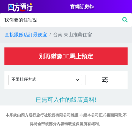
官網訂房👍
篩
找你要的住宿點
選
價
直接跟飯店訂最便宜
台南 東山推薦住宿
格
NT$
別再猶豫👌🏻馬上預定
不限排序方式
房
已無可入住的飯店資料!
間
設
本系統由四方通行旅行社股份有限公司維護,非經本公司正式書面同意,不
施
得將全部或部分內容轉載並保留所有權利。
淋