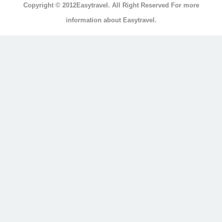
Copyright © 2012Easytravel. All Right Reserved For more
浴
information about Easytravel.
浴
缸
按
摩
浴
缸
三
溫
暖
顯
示
另
外
20