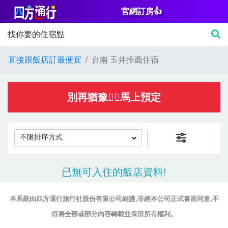
官網訂房👍
篩
找你要的住宿點
選
價
直接跟飯店訂最便宜
台南 玉井推薦住宿
格
NT$
別再猶豫👌🏻馬上預定
不限排序方式
房
已無可入住的飯店資料!
間
設
本系統由四方通行旅行社股份有限公司維護,非經本公司正式書面同意,不
施
得將全部或部分內容轉載並保留所有權利。
淋