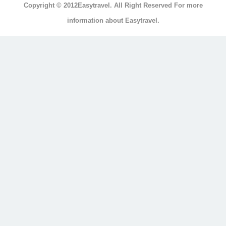
Copyright © 2012Easytravel. All Right Reserved For more
浴
information about Easytravel.
浴
缸
按
摩
浴
缸
三
溫
暖
顯
示
另
外
20