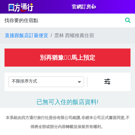
官網訂房👍
篩
找你要的住宿點
選
價
直接跟飯店訂最便宜
雲林 西螺推薦住宿
格
NT$
別再猶豫👌🏻馬上預定
不限排序方式
房
已無可入住的飯店資料!
間
設
本系統由四方通行旅行社股份有限公司維護,非經本公司正式書面同意,不
施
得將全部或部分內容轉載並保留所有權利。
淋