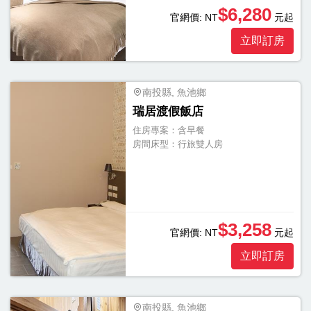
$6,280
官網價:
NT
元起
立即訂房
南投縣, 魚池鄉
瑞居渡假飯店
住房專案：
含早餐
房間床型：
行旅雙人房
$3,258
官網價:
NT
元起
立即訂房
南投縣, 魚池鄉