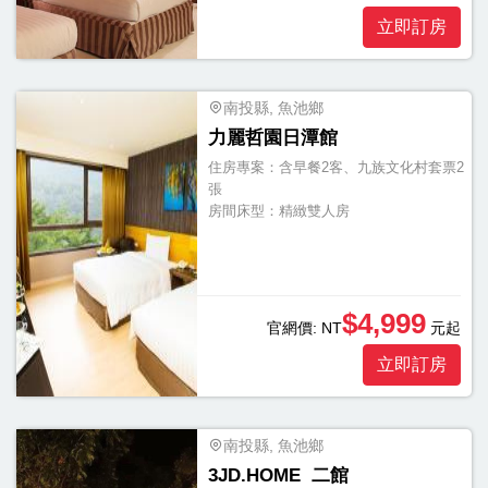
立即訂房
南投縣, 魚池鄉
力麗哲園日潭館
住房專案：
含早餐2客、九族文化村套票2
張
房間床型：
精緻雙人房
$4,999
官網價:
NT
元起
立即訂房
南投縣, 魚池鄉
3JD.HOME 二館