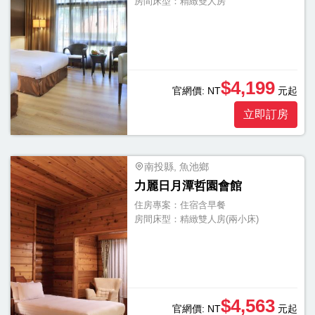
房間床型：
精緻雙人房
$4,199
官網價:
NT
元起
立即訂房
南投縣, 魚池鄉
力麗日月潭哲園會館
住房專案：
住宿含早餐
房間床型：
精緻雙人房(兩小床)
$4,563
官網價:
NT
元起