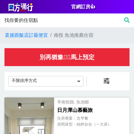
官網訂房👍
篩
找你要的住宿點
選
價
直接跟飯店訂最便宜
南投 魚池推薦住宿
格
NT$
別再猶豫👌🏻馬上預定
不限排序方式
房
間
南投縣, 魚池鄉
日月潭山慕藝旅
設
住房專案：
含早餐
施
房間床型：
純粹自在（一大床）
淋