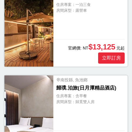
住房專案：
一泊三食
房間床型：
露營車
$13,125
官網價:
NT
元起
立即訂房
南投縣, 魚池鄉
歸璞.泊旅(日月潭精品酒店)
住房專案：
含早餐
房間床型：
歸覓雙人房