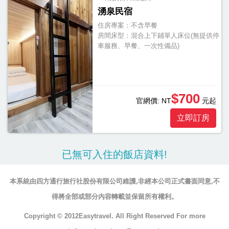
湧泉民宿
住房專案：
不含早餐
房間床型：
混合上下鋪單人床位(無提供停
車服務、早餐、一次性備品)
$700
官網價:
NT
元起
立即訂房
已無可入住的飯店資料!
本系統由四方通行旅行社股份有限公司維護,非經本公司正式書面同意,不
得將全部或部分內容轉載並保留所有權利。
Copyright © 2012Easytravel. All Right Reserved For more