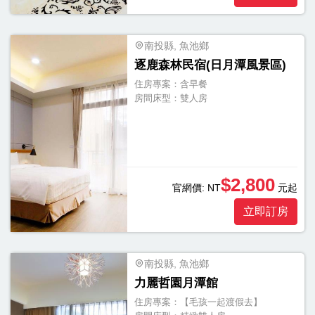
個
南投縣, 魚池鄉
逐鹿森林民宿(日月潭風景區)
住房專案：
含早餐
房間床型：
雙人房
$2,800
官網價:
NT
元起
立即訂房
南投縣, 魚池鄉
力麗哲園月潭館
住房專案：
【毛孩一起渡假去】