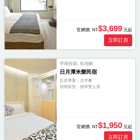
浴
浴
缸
$3,699
官網價:
NT
元起
按
立即訂房
摩
浴
缸
南投縣, 魚池鄉
三
日月潭米樂民宿
溫
住房專案：
含早餐
房間床型：
標準雙人房
暖
顯
示
另
$1,950
官網價:
NT
元起
外
20
立即訂房