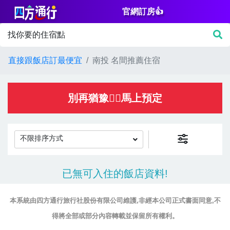
官網訂房👍
篩
找你要的住宿點
選
價
直接跟飯店訂最便宜
南投 名間推薦住宿
格
NT$
別再猶豫👌🏻馬上預定
不限排序方式
房
已無可入住的飯店資料!
間
設
本系統由四方通行旅行社股份有限公司維護,非經本公司正式書面同意,不
施
得將全部或部分內容轉載並保留所有權利。
淋