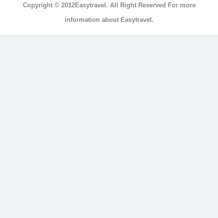
Copyright © 2012Easytravel. All Right Reserved For more
浴
information about Easytravel.
浴
缸
按
摩
浴
缸
三
溫
暖
顯
示
另
外
20