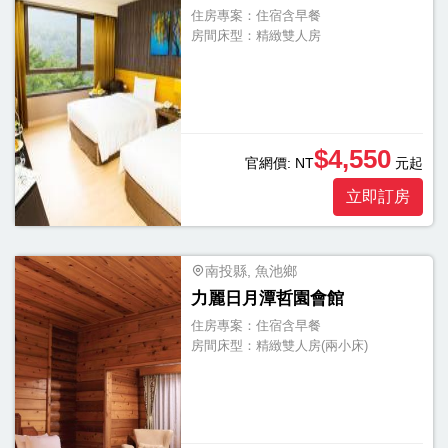
住房專案：
住宿含早餐
房間床型：
精緻雙人房
$4,550
官網價:
NT
元起
立即訂房
南投縣, 魚池鄉
力麗日月潭哲園會館
住房專案：
住宿含早餐
房間床型：
精緻雙人房(兩小床)