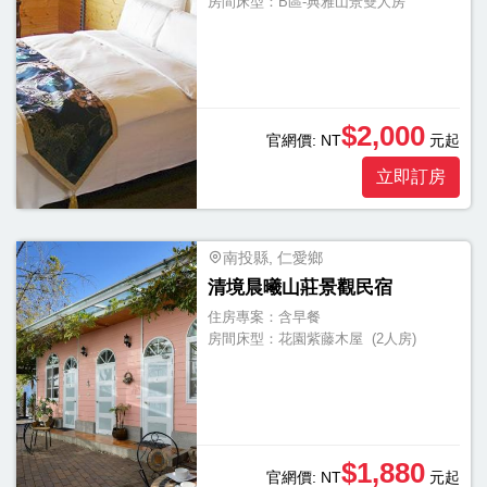
房間床型：
B區-典雅山景雙人房
$2,000
官網價:
NT
元起
立即訂房
南投縣, 仁愛鄉
清境晨曦山莊景觀民宿
住房專案：
含早餐
房間床型：
花園紫藤木屋 (2人房)
$1,880
官網價:
NT
元起