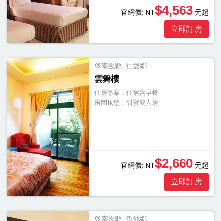
$4,563
官網價:
NT
元起
立即訂房
南投縣, 仁愛鄉
雲舞樓
住房專案：
住宿含早餐
房間床型：
甜蜜雙人房
$2,660
官網價:
NT
元起
立即訂房
南投縣, 魚池鄉