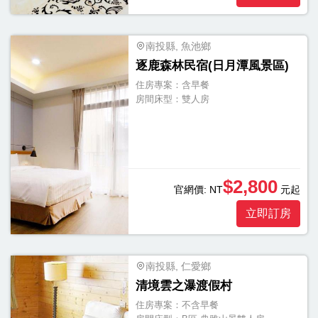
個
南投縣, 魚池鄉
逐鹿森林民宿(日月潭風景區)
住房專案：
含早餐
房間床型：
雙人房
$2,800
官網價:
NT
元起
立即訂房
南投縣, 仁愛鄉
清境雲之瀑渡假村
住房專案：
不含早餐