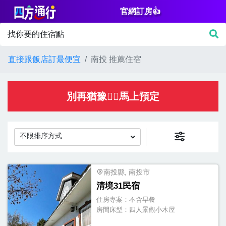
官網訂房👍
篩
找你要的住宿點
選
價
直接跟飯店訂最便宜
南投 推薦住宿
格
NT$
別再猶豫👌🏻馬上預定
不限排序方式
房
間
南投縣, 南投市
清境31民宿
設
住房專案：
不含早餐
施
房間床型：
四人景觀小木屋
淋