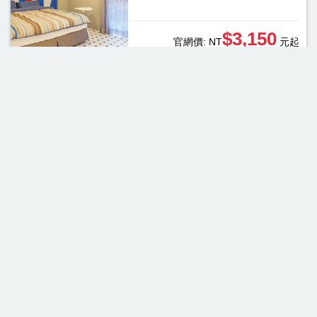
$3,150
官網價:
NT
元起
立即訂房
南投縣, 仁愛鄉
清境天星山莊
住房專案：
含早餐
房間床型：
觀星雙人房
$3,780
官網價:
NT
元起
立即訂房