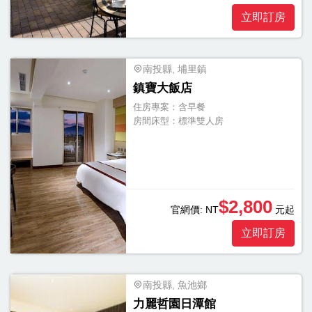
立即訂房
南投縣, 埔里鎮
鎮寶大飯店
住房專案：
含早餐
房間床型：
標準雙人房
$2,800
官網價:
NT
元起
立即訂房
南投縣, 魚池鄉
力麗哲園日潭館