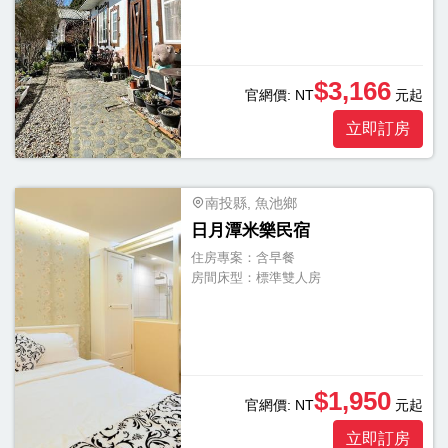
浴
浴
缸
$3,166
官網價:
NT
元起
按
立即訂房
摩
浴
缸
南投縣, 魚池鄉
三
日月潭米樂民宿
溫
住房專案：
含早餐
房間床型：
標準雙人房
暖
顯
示
另
$1,950
官網價:
NT
元起
外
20
立即訂房