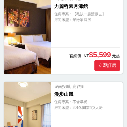
力麗哲園月潭館
住房專案：
【毛孩一起渡假去】
房間床型：
景緻家庭房
$5,599
官網價:
NT
元起
立即訂房
南投縣, 鹿谷鄉
漫步山嵐
住房專案：
不含早餐
房間床型：
201休閒雲間2人房