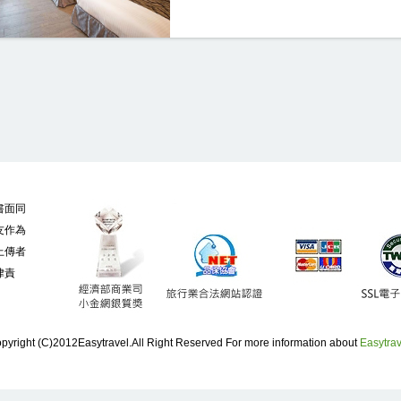
書面同
友作為
上傳者
律責
pyright (C)2012Easytravel.All Right Reserved For more information about
Easytrav