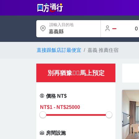
請輸入目的地
嘉義縣
直接跟飯店訂最便宜
嘉義 推薦住宿
別再猶豫👌🏻馬上預定
價格 NT$
房間設施