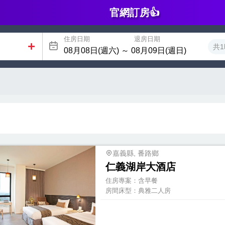
官網訂房👍
住房日期
退房日期
共1
嘉義縣, 番路鄉
仁義湖岸大酒店
住房專案：
含早餐
房間床型：
典雅二人房