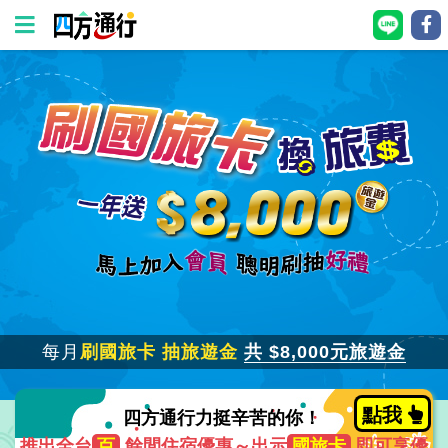
四
方
通
行
訂
房
台
灣
訂
每月
刷國旅卡
抽旅遊金
共 $8,000元旅遊金
房
點我
四方通行力挺辛苦的你！
直
推出全台
百
餘間住宿優惠～出示
國旅卡
即可享優