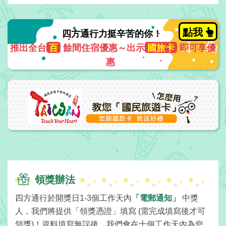
提
案
點我
四方通行力挺辛苦的你！
飯
推出全台
百
餘間住宿優惠～出示
國旅卡
即可享優
店
惠
合
作
廠
商
合
作
領獎辦法
旅
四方通行於開獎日1-3個工作天內
「電郵通知」
中獎
伴
人，我們將提供「領獎憑證」填寫 (需完成填寫後才可
計
領獎)！資料填寫無誤後，我們會在十個工作天內為您
劃