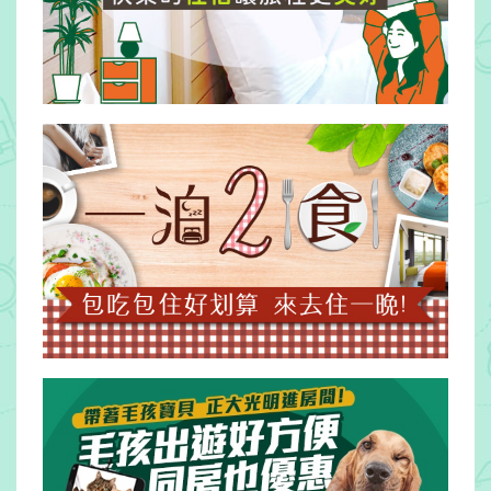
客
服
聯
絡
單
Line
線
上
客
服
紅
利
查
詢