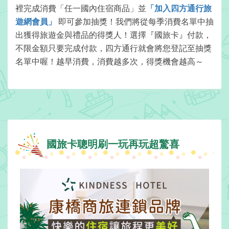
顧
裡完成消費「任一國內住宿商品」並
「加入四方通行旅
客
遊網會員」
即可參加抽獎！我們將從每季消費名單中抽
滿
出獲得旅遊金與禮品的得獎人！選擇『國旅卡』付款，
意
不限金額只要完成付款，四方通行就會將您登記至抽獎
度
名單中喔！越早消費，消費越多次，得獎機會越高～
訂
單
管
理
國旅卡聰明刷一玩再玩超驚喜
會
員
帳
戶