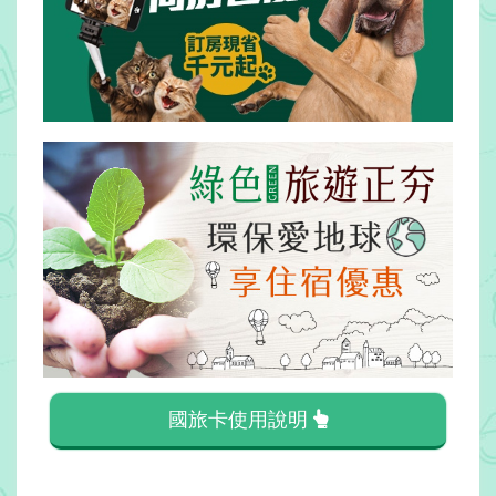
訂
房
Q&A
國
旅
卡
訂
房
請
款
收
國旅卡使用說明
據
合
作