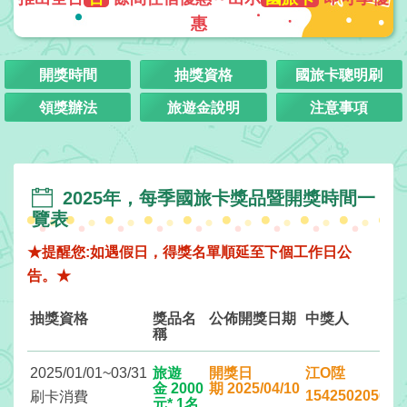
接
惠
跟
飯
店
開獎時間
抽獎資格
國旅卡聰明刷
訂
領獎辦法
旅遊金說明
注意事項
房
HOT
2025年，每季國旅卡獎品暨開獎時間一
特
覽表
色
民
★提醒您:如遇假日，得獎名單順延至下個工作日公
宿
告。★
抽獎資格
獎品名
公佈開獎日期
中獎人
全
稱
台
租
2025/01/01~03/31
旅遊
開獎日
江O陞
金 2000
期 2025/04/10
車
154250205000
刷卡消費
元* 1名