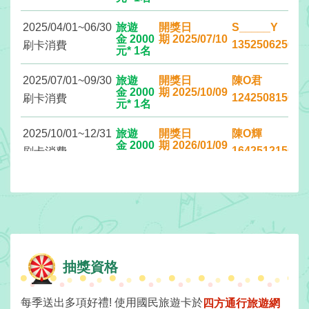
2025/04/01~06/30
旅遊
開獎日
S_____Y
網
金 2000
期 2025/07/10
135250625000
刷卡消費
元* 1名
紅
帶
2025/07/01~09/30
旅遊
開獎日
陳O君
你
金 2000
期 2025/10/09
124250815000
刷卡消費
玩
元* 1名
2025/10/01~12/31
旅遊
開獎日
陳O輝
金 2000
期 2026/01/09
玩
164251215000
刷卡消費
元* 1名
樂
地
圖
顧
客
服
務
抽獎資格
每季送出多項好禮! 使用國民旅遊卡於
四方通行旅遊網