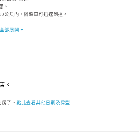
應。
00公尺內，腳踏車可迅速到達。
是臺東農工木工科老師退休，歡迎交流！
全部展開
店。
空房了。
點此查看其他日期及房型