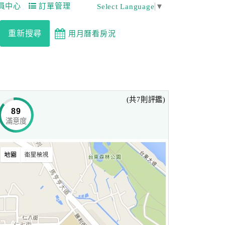
員中心
訂單管理
Select Language
▼
重新搜尋
用月曆看房況
(共7則評鑑)
89
滿意度