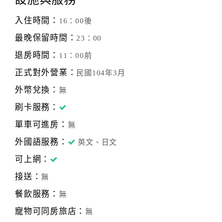
帶您前往台北各旅遊景點及其它縣市都十位的便利。
您可就近參觀著名的台北101、國父紀念館、再搭乘捷運前
入住時間：
16：00後
往淡水欣賞美麗的夕陽，品嚐美味小吃，
行程當中更別錯過了人氣貓空纜車及動物園，體會美麗不夜
最晚保留時間：
23：00
的台北城。
退房時間：
11：00前
正式對外營業：
民國104年3月
瑞格商旅已經使用線上訂房系統，透過安全的線上交易，網
友將可以輕鬆的指定入住日期及房型，
外幣兌換：
無
而飯店也將不定期的開放特殊優惠專案及房型來回饋使用線
刷卡服務：
上訂房機制的網友，
趕緊訂房，讓瑞格為您的台北旅遊留下豐富精彩的回憶！
單車可進房：
無
外國語服務：
英文、日文
可上網：
接送：
無
餐飲服務：
無
寵物可同房旅店：
無