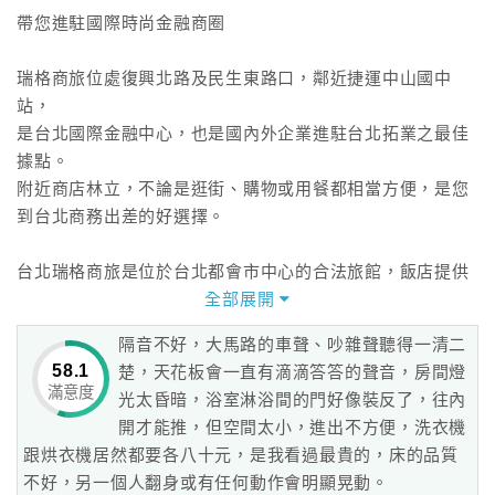
帶您進駐國際時尚金融商圈
瑞格商旅位處復興北路及民生東路口，鄰近捷運中山國中
站，
是台北國際金融中心，也是國內外企業進駐台北拓業之最佳
據點。
附近商店林立，不論是逛街、購物或用餐都相當方便，是您
到台北商務出差的好選擇。
台北瑞格商旅是位於台北都會市中心的合法旅館，飯店提供
各種精緻住宿房型，
全部展開
並且定期做好安全與消防設備檢查，確保每一位到此的賓客
隔音不好，大馬路的車聲、吵雜聲聽得一清二
都能夠住的安心與放心。
58.1
楚，天花板會一直有滴滴答答的聲音，房間燈
住宿環境鬧中取靜，鄰近榮星公園、松山機場、微風廣場、
滿意度
光太昏暗，浴室淋浴間的門好像裝反了，往內
環亞購物廣場等著名的購物商城及交通要地，是您在台北的
開才能推，但空間太小，進出不方便，洗衣機
第二個家。
跟烘衣機居然都要各八十元，是我看過最貴的，床的品質
不好，另一個人翻身或有任何動作會明顯晃動。
完善便利的飯店設施與服務