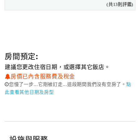
(共13則評鑑)
台北瑞格商旅精心為您規劃了多間精緻舒適的房型，並提供
高級備品。
為因應國際商旅人士之需求，每一間客房皆設有ADSL網際
網路寬頻連接，令您隨時暢遊網路世界，掌握商機。
此外，尚有會議室、健身房、洗衣房、微波爐、個人專用保
管箱等多項服務設施，
房間預定:
從短期停留到長期派駐，提供您無微不至的服務；
建議您更改住宿日期，或選擇其它飯店。
長期租賃時，瑞格將讓您以租屋的價格，享有頂級飯店的尊
房價已內含服務費及稅金
崇與服務。
您慢了一步...它剛被訂走...這段期間我們沒有空房了。
點
位於1F的商務中心，備有電腦、印表機、影印機、傳真機等
此查看其他日期及房型
各類商務設備，為房客之專屬。
台北全新動感之旅
瑞格商旅鄰近熱鬧的台北東區，附近更有公車站及捷運站、
松山機場等，
設施與服務