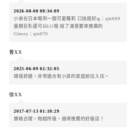
旅客姓名（以下簡稱甲方）
2026-08-08 08:34:09
寬心小站民宿（以下簡稱乙方）
小弟在日本喝到一個可愛蘿莉 口技超好tg：qin669
茲為訂房事宜，雙方同意本契約條款如下：
童顏巨乳還可以LG哦 說了滿意要來推廣的
第一條（訂房方式）
Gleezy：qin670
甲方以網際網路、電話、傳真或其他方式直接或間
接訂房者，乙方接受訂房時，應以書面或雙方約定方式
即時通知甲方。
曾XX
第二條（訂房內容）
甲方訂房應告知乙方預定住宿之期間、所需客房房
2025-06-09 02:32:05
型、數量、訂房者（或住房者）及連絡方式。
環境舒適，非常適合有小孩的家庭前往入住。
第三條（房價及其內容）
乙方接受甲方訂房時，應確定住宿期間、房型、數
徐XX
量及房價，並應依第一條約定通知甲方，且非經甲方同
意，不得變更。
本契約之房價經雙方合意，依網路售價計費（含稅
2017-07-13 01:18:29
金及服務費），乙方除提供住宿外，尚包括（依預訂專
價格合理，物超所值，值得推薦的好飯店！
案內容提供之服務）。
第四條（入住、退房時間）