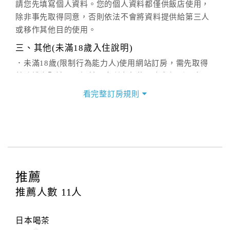
請您先填寫個人資料。您的個人資料都僅供飯店使用，
除非事先取得同意，否則依法不會將資料提供給第三人
或移作其他目的使用。
三、其他(未滿18歲入住說明)
．未滿18歲(限制行為能力人)使用網站訂房，需先取得
其監護人閱讀、了解並同意所有契約內容與規則，方可
繼續後續訂購流程，當使用者繼續使用本網站訂房時，
看完整訂房規則
即認定其監護人已閱讀、了解並同意接受所有契約內容
與規則。
．未滿18歲之使用者無法單獨住宿，一經查獲可拒絕入
住，訂金恕不退還，請於入住前確認入住者之一需年滿
18歲。
四、取消訂房規則
推薦
交通部觀光局106年7月21日觀宿字第1060600630號函
推薦人數
11
人
公告修正
本契約於訂房日，經旅客審閱（審閱期為一日）
日本喝茶
訂約人