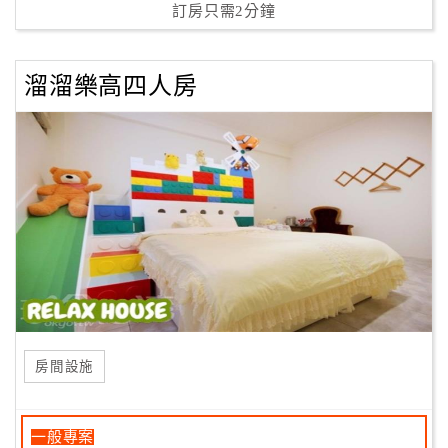
訂房只需2分鐘
溜溜樂高四人房
房間設施
一般專案