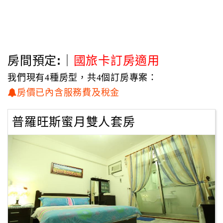
種放鬆、一種自由，讓你在旅途之中，在寬心小站休息成為
最難忘的一個回憶。
宜蘭冬山「寬心小站民宿」鄰近冬山河，以清新檜木香與濃
厚人情味著稱。提供道地特色早餐與靜謐田園景緻，是高 CP
房間預定:｜
國旅卡訂房適用
值的家庭旅遊首選，讓您在木香中享受如家般的自在慢活空
間。
我們現有4種房型，共4個訂房專案：
房價已內含服務費及稅金
普羅旺斯蜜月雙人套房