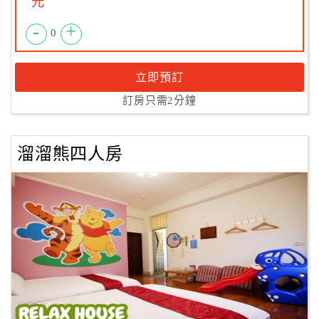
元
-
+
0
立即預訂
訂房只需2分鐘
溜溜熊四人房