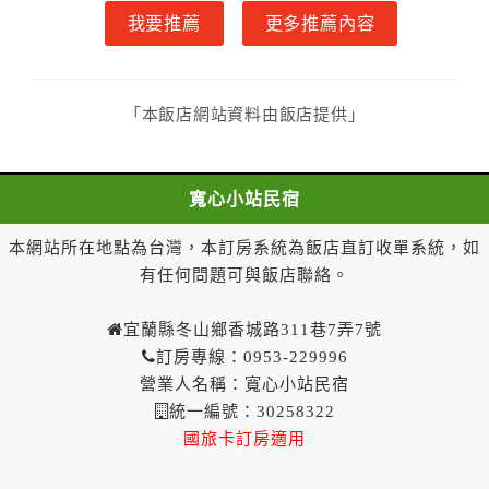
甲方入住及退房之時間依飯店現場規定。但甲、乙
我要推薦
更多推薦內容
雙方另有約定者，從其約定。第五條（付款方式）
甲、乙雙方同意本契約之付款方式依乙方提供方
式。
「本飯店網站資料由飯店提供」
第六條（定金或預收房價總金額之收取）
乙方接受甲方訂房後，甲方入住前，乙方預收取房
價總金額
寬心小站民宿
第七條（甲方解約時定金之退還）
甲方解約時，應通知乙方，並得要求乙方依下列標
本網站所在地點為台灣，本訂房系統為飯店直訂收單系統，如
準返還已繳之預收房價總金額：
有任何問題可與飯店聯絡。
一、 甲方解約通知於預定住宿日前第三日以前到達
者，乙方應退還預收約定房價總金額百分之百。
宜蘭縣冬山鄉香城路311巷7弄7號
二、 甲方解約通知於預定住宿日前第一日至第二日
訂房專線：0953-229996
到達者，乙方應退還預收約定房價總金額百分之五十。
營業人名稱：寬心小站民宿
三、 甲方解約通知於預定住宿日當日到達或未為解
統一編號：30258322
約通知者，乙方得不退還預收約定房價總金額。
國旅卡訂房適用
一年內保留已付金額作為日後消費折抵使用：
一、甲方解約通知於預定住宿日當日前到達者，得請求