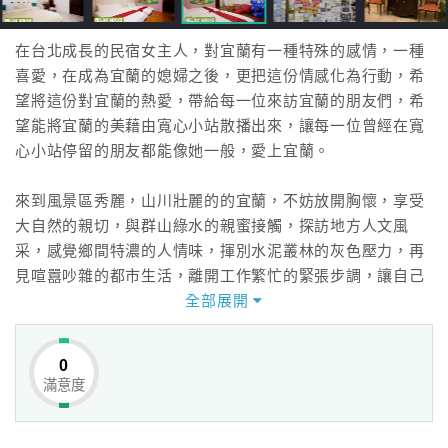
在台北成長的民宿女主人，對宜蘭有一種特殊的感情，一種
喜愛，在成為宜蘭的媳婦之後，更把這份情感化為行動，希
望將這份對宜蘭的熱愛，帶給每一位來訪宜蘭的朋友們，希
望能將宜蘭的美藉由寬心小站散播出來，讓每一位曾經在寬
心小站停留的朋友都能像她一般，愛上宜蘭。
來到風景區秀麗，山川壯麗的的宜蘭，不妨放開胸懷，享受
大自然的親切，與群山綠水的親蜜接觸，探訪地方人文風
采，感覺鄉間特濃的人情味，揮別水泥叢林的灰色壓力，再
見喧囂吵雜的都市生活，離開工作繁忙的緊張步調，讓自己
的心靈放一個假，在寬心小站裡獲得舒緩，在寬心小站裡得
全部展開
到休息。
0
宜蘭寬心小站以最精緻豪華的佈置，尊寵每一位來到寬心小
滿意度
站的朋友們，以最親切細膩的服務，拉近你我之間的距離，
讓你在寬心小站得到的不只是一夜好眠，而是一種悠閒、一