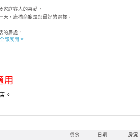
及家庭客人的喜愛，
一天，康橋商旅是您最好的選擇。
活的居處。
全部展開
百。
適用
店。
餐食
日期
房況