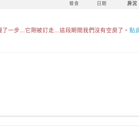
餐食
日期
房況
慢了一步...它剛被訂走...這段期間我們沒有空房了。
點