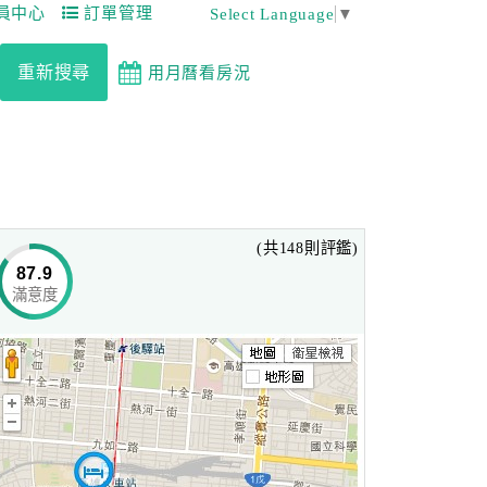
員中心
訂單管理
Select Language
▼
重新搜尋
用月曆看房況
(共148則評鑑)
87.9
滿意度