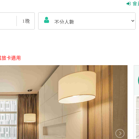
會
1
晚
國旅卡適用