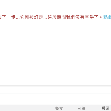
慢了一步...它剛被訂走...這段期間我們沒有空房了。
點
餐食
日期
房況