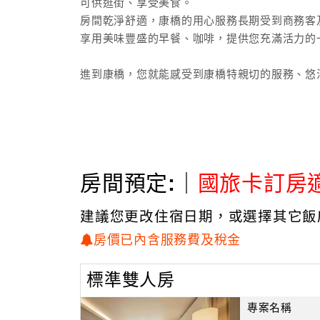
可供逛街、享受美食。
房間乾淨舒適，康橋的用心服務長期受到商務客
享用美味豐盛的早餐、咖啡，提供您充滿活力的
進到康橋，您就能感受到康橋特親切的服務、悠
*全館網路無密碼,手機上網無死角,網路連線百分
2.飯店設施:
免費自助洗烘衣機
房間預定:｜
國旅卡訂房
提供完整的旅遊資訊、附近地圖景點資訊
免費商務中心，有電腦可使用
建議您更改住宿日期，或選擇其它飯
房價已內含服務費及稅金
標準雙人房
專案名稱