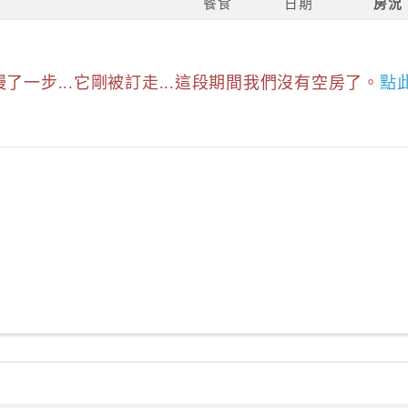
餐食
日期
房況
慢了一步...它剛被訂走...這段期間我們沒有空房了。
點