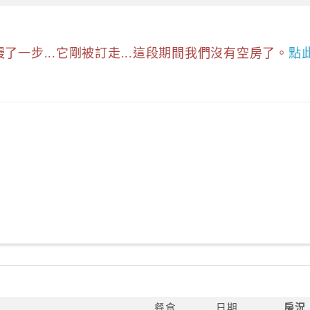
慢了一步...它剛被訂走...這段期間我們沒有空房了。
點
餐食
日期
房況