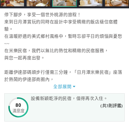
停下腳步，享受一個世外桃源的旅程！
來到日月潭賞玩的同時在設計中享受精緻的飯店級住宿體
驗。
在溫暖舒適的美式鄉村風格中，暫時忘卻平日的煩惱與憂愁
~~
在米樂民宿，我們以無比的熱忱和精緻的民宿服務，
與您一起再度出發。
距離伊達邵碼頭步行僅需三分鐘，「日月潭米樂民宿」座落
於熱鬧的伊達邵商圈內，
幾步之遙便可以享受道地邵族精心準備的原住民風味餐、山
全部展開
豬肉小吃、日月潭紅茶，
設備新穎乾淨的民宿，值得再次入住。
以及欣賞青山綠水的遼闊湖景，
80
(共3則評鑑)
附近則有日月潭纜車站、孔雀園、文武廟、玄奘寺、慈恩
滿意度
塔、玄光寺與各式的環湖步道等景點，
等待您去遊歷與發掘。