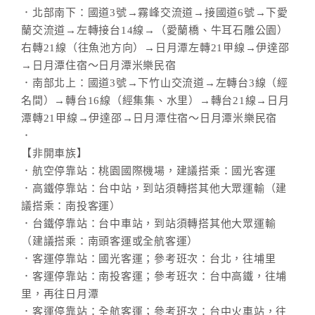
．北部南下：國道3號→霧峰交流道→接國道6號→下愛
蘭交流道→左轉接台14線→（愛蘭橋、牛耳石雕公園）
右轉21線（往魚池方向）→日月潭左轉21甲線→伊達邵
→日月潭住宿～日月潭米樂民宿
．南部北上：國道3號→下竹山交流道→左轉台3線（經
名間）→轉台16線（經集集、水里）→轉台21線→日月
潭轉21甲線→伊達邵→日月潭住宿～日月潭米樂民宿
．
【非開車族】
．航空停靠站：桃園國際機場，建議搭乘：國光客運
．高鐵停靠站：台中站，到站須轉搭其他大眾運輸（建
議搭乘：南投客運）
．台鐵停靠站：台中車站，到站須轉搭其他大眾運輸
（建議搭乘：南頭客運或全航客運）
．客運停靠站：國光客運；參考班次：台北，往埔里
．客運停靠站：南投客運；參考班次：台中高鐵，往埔
里，再往日月潭
．客運停靠站：全航客運；參考班次：台中火車站，往