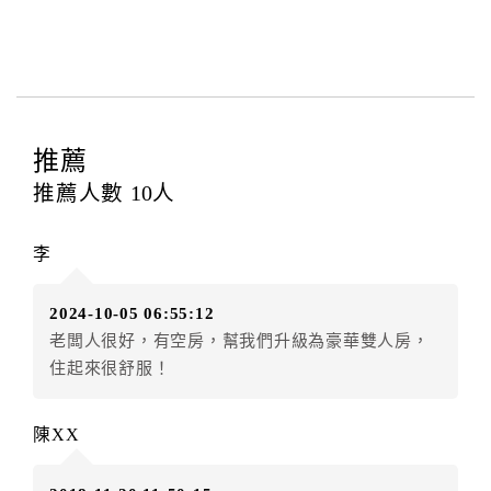
型、數量、訂房者（或住房者）及連絡方式。
第三條（房價及其內容）
乙方接受甲方訂房時，應確定住宿期間、房型、數
量及房價，並應依第一條約定通知甲方，且非經甲方同
意，不得變更。
推薦
本契約之房價經雙方合意，依網路售價計費（含稅
金及服務費），乙方除提供住宿外，尚包括（依預訂專
推薦人數
10
人
案內容提供之服務）。
第四條（入住、退房時間）
李
甲方入住及退房之時間依飯店現場規定。但甲、乙
雙方另有約定者，從其約定。第五條（付款方式）
2024-10-05 06:55:12
甲、乙雙方同意本契約之付款方式依乙方提供方
老闆人很好，有空房，幫我們升級為豪華雙人房，
式。
住起來很舒服！
第六條（定金或預收房價總金額之收取）
乙方接受甲方訂房後，甲方入住前，乙方預收取總
房費50%為定金
陳XX
第七條（甲方解約時定金之退還）
甲方解約時，應通知乙方，並得要求乙方依下列標