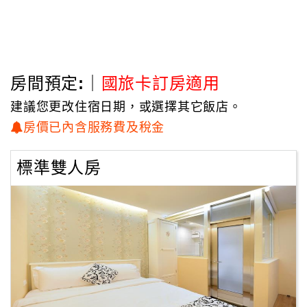
「日月潭米樂民宿」備有超大中央廚房，提供衛生又安全的
營養早餐，給每個住宿旅客一早滿滿的元氣。
民宿房間設計走典雅細緻的歐美鄉村風格，棕色的木地板與
溫馨別致的復古家具營造出溫馨氛圍，
房間預定:｜
國旅卡訂房適用
再加上碎花元素的布幔或是牆上畫作點綴其中，舒適而自在
的悠閒空間，讓您享受無憂無慮的美麗假期。
建議您更改住宿日期，或選擇其它飯店。
房價已內含服務費及稅金
位於5F中西早餐，提供各式老闆娘特製手工可樂餅/手工濃
湯/生菜沙拉/清粥小菜 等等豐富菜色，
標準雙人房
讓顧客享有多樣化的選擇，而在這舒適優雅的用餐環境，也
讓旅客能夠感覺到無憂無慮的感覺。
如果不是自助式，營養套餐也可以選西式或中式。
樣樣蔬果給你滿滿健康！