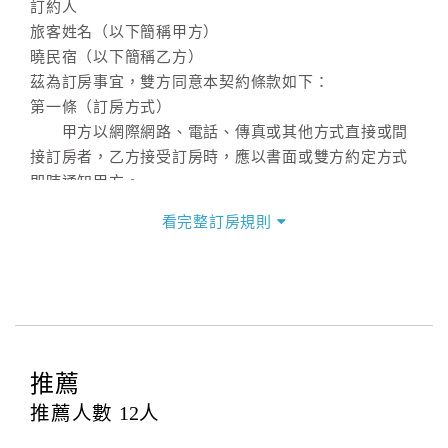
訂約人
旅客姓名（以下簡稱甲方）
曉民宿（以下簡稱乙方）
茲為訂房事宜，雙方同意本契約條款如下：
第一條（訂房方式）
甲方以網際網路、電話、傳真或其他方式直接或間
接訂房者，乙方接受訂房時，應以書面或雙方約定方式
即時通知甲方。
第二條（訂房內容）
看完整訂房規則
甲方訂房應告知乙方預定住宿之期間、所需客房房
型、數量、訂房者（或住房者）及連絡方式。
第三條（房價及其內容）
乙方接受甲方訂房時，應確定住宿期間、房型、數
量及房價，並應依第一條約定通知甲方，且非經甲方同
意，不得變更。
推薦
本契約之房價經雙方合意，依網路售價計費（含稅
金及服務費），乙方除提供住宿外，尚包括（依預訂專
推薦人數
12
人
案內容提供之服務）。