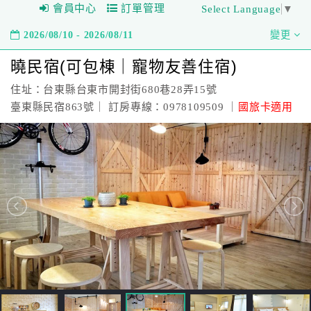
會員中心
訂單管理
Select Language
▼
2026/08/10 - 2026/08/11
變更
曉民宿(可包棟｜寵物友善住宿)
住址：台東縣台東市開封街680巷28弄15號
臺東縣民宿863號｜ 訂房專線：0978109509 ｜
國旅卡適用