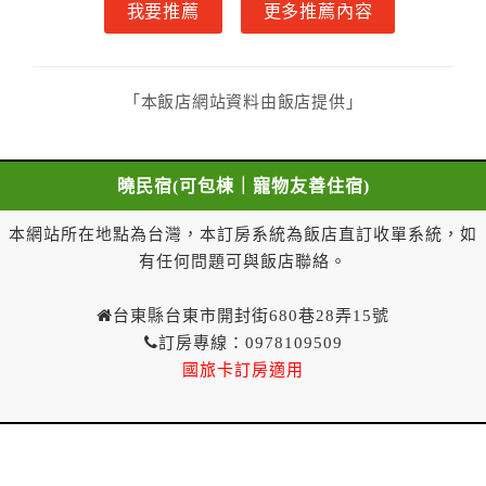
我要推薦
更多推薦內容
一、甲方解約通知於預定住宿日當日前到達者，得請求
乙方於一年內保留已付金額作為甲方日後消費折抵使
用。乙方不得對甲方已付金額的折抵使用作不合理之限
制，如不得與其他優惠方案合併使用等。
「本飯店網站資料由飯店提供」
二、 甲方解約通知於預定住宿日當日到達或未為解
約通知者，乙方得不退還預收約定房價總金額。
第八條（契約變更）
曉民宿(可包棟｜寵物友善住宿)
甲方於訂房後，要求變更住宿日期、住宿天數、房
型、房間數量，經乙方同意者，甲方不需支付因變更所
本網站所在地點為台灣，本訂房系統為飯店直訂收單系統，如
生之費用。
有任何問題可與飯店聯絡。
第九條（乙方違約責任）
乙方無法履行訂房契約時，應即通知甲方。
台東縣台東市開封街680巷28弄15號
第十條（因可歸責於乙方之違約處理）
訂房專線：0978109509
因可歸責於乙方之事由致無法履行訂房契約者，甲
國旅卡訂房適用
方得請求約定房價總金額一倍計算之損害賠償；其因乙
方之故意所致者，甲方得請求約定房價總金額三倍計算
之損害賠償。
甲方證明受有前項所定以外之其他損害者，得併請