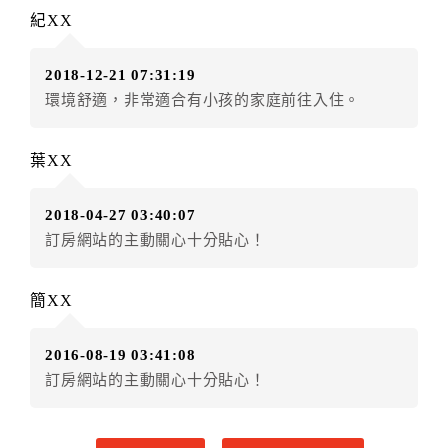
第四條（入住、退房時間）
紀XX
甲方入住及退房之時間依飯店現場規定。但甲、乙
雙方另有約定者，從其約定。第五條（付款方式）
2018-12-21 07:31:19
甲、乙雙方同意本契約之付款方式依乙方提供方
環境舒適，非常適合有小孩的家庭前往入住。
式。
第六條（定金或預收房價總金額之收取）
乙方接受甲方訂房後，甲方入住前，乙方預收取房
葉XX
價總金額
第七條（甲方解約時定金之退還）
2018-04-27 03:40:07
甲方解約時，應通知乙方，並得要求乙方依下列標
訂房網站的主動關心十分貼心！
準返還已繳之預收房價總金額：
一、 甲方解約通知於預定住宿日前第三日以前到達
簡XX
者，乙方應退還預收約定房價總金額百分之百。
二、 甲方解約通知於預定住宿日前第一日至第二日
2016-08-19 03:41:08
到達者，乙方應退還預收約定房價總金額百分之五十。
訂房網站的主動關心十分貼心！
三、 甲方解約通知於預定住宿日當日到達或未為解
約通知者，乙方得不退還預收約定房價總金額。
一年內保留已付金額作為日後消費折抵使用：