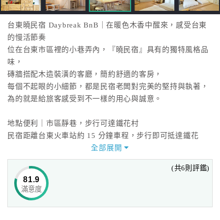
台東曉民宿 Daybreak BnB｜在暖色木香中醒來，感受台東
的慢活節奏
位在台東市區裡的小巷弄內，『曉民宿』具有的獨特風格品
味，
磚牆搭配木造裝潢的客廳，簡約舒適的客房，
每個不起眼的小細節，都是民宿老闆對完美的堅持與執著，
為的就是給旅客感受到不一樣的用心與誠意。
地點便利｜市區靜巷，步行可達鐵花村
民宿距離台東火車站約 15 分鐘車程，步行即可抵達鐵花
村、台東夜市與賴馬繪本館。
全部展開
旅人可沿著舊鐵道悠遊市區，享受台東的慢活步調。
(共6則評鑑)
81.9
貼心服務｜免費咖啡、漫畫牆、寵物友善
滿意度
曉民宿提供免費現磨咖啡、茶包與冷熱飲水，公共空間設有
漫畫牆與溫馨客廳，讓旅人自在交流。