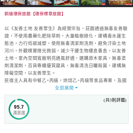
銅級環保旅館【環保標章旅館】
以《友善土地 友善眾生》為經營宗旨，莊園通過無毒友善驗
證，不使用農藥化肥除草劑，大量植樹綠化，建構香水蓮生
態池，力行低碳減塑，使用無毒清潔劑洗劑，避免汙染土地
河川，外觀樸實燈光微弱，減少干擾生物棲息養息，以友善
土地。室內空間寬敞明亮通風舒適，選購原木家具，無毒塗
劑清潔劑，百貨專櫃優質寢具，無毒清洗日曬殺菌，建構無
障礙空間，以友善眾生。
民宿主人具有中餐乙+丙級，烘焙乙+丙級等食品專業，及國
家導遊/領隊觀光專業證照，提供手作豐盛早餐，並規劃農園
全部展開
體驗及純淨飲食手作等課程，讓您的渡假體驗更多元。
(共3則評鑑)
近羅東運動公園／羅東夜市／梅花湖／安農溪分洪堰公園。
95.7
滿意度