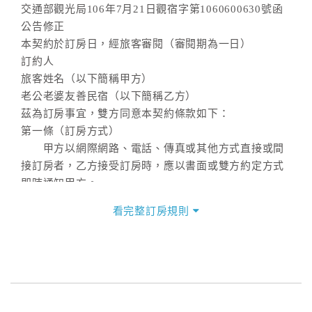
交通部觀光局106年7月21日觀宿字第1060600630號函
公告修正
本契約於訂房日，經旅客審閱（審閱期為一日）
訂約人
旅客姓名（以下簡稱甲方）
老公老婆友善民宿（以下簡稱乙方）
茲為訂房事宜，雙方同意本契約條款如下：
第一條（訂房方式）
甲方以網際網路、電話、傳真或其他方式直接或間
接訂房者，乙方接受訂房時，應以書面或雙方約定方式
即時通知甲方。
第二條（訂房內容）
看完整訂房規則
甲方訂房應告知乙方預定住宿之期間、所需客房房
型、數量、訂房者（或住房者）及連絡方式。
第三條（房價及其內容）
乙方接受甲方訂房時，應確定住宿期間、房型、數
量及房價，並應依第一條約定通知甲方，且非經甲方同
意，不得變更。