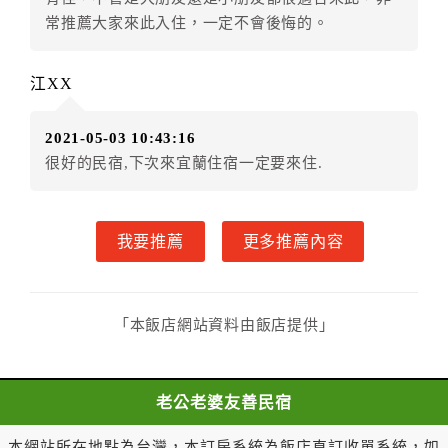
三、甲方解約通知於預定住宿日前第七日至第九日到達
常推薦大家來此入住，一定不會後悔的。
者，得請求乙方退還已付定金百分之五十。
四、甲方解約通知於預定住宿日前第四日至第六日到達
江XX
者，得請求乙方退還已付定金百分之四十。
五、甲方解約通知於預定住宿日前第二日至第三日到達
2021-05-03 10:43:16
者，得請求乙方退還已付定金百分之三十。
很好的民宿,下次來宜蘭住宿一定要來住.
六、甲方解約通知於預定住宿日前第一日到達者，得請
求乙方退還已付定金百分之二十。
七、甲方解約通知於預定住宿日當日到達或未為解約通
我要推薦
更多推薦內容
知者，乙方得不退還甲方已付全部定金。
一年內保留已付金額作為日後消費折抵使用：
一、甲方解約通知於預定住宿日當日前到達者，得請求
乙方於一年內保留已付金額作為甲方日後消費折抵使
「本飯店網站資料由飯店提供」
用。乙方不得對甲方已付金額的折抵使用作不合理之限
制，如不得與其他優惠方案合併使用等。
二、 甲方解約通知於預定住宿日當日到達或未為解
老公老婆友善民宿
約通知者，乙方得不退還預收約定房價總金額。
第八條（契約變更）
本網站所在地點為台灣，本訂房系統為飯店直訂收單系統，如