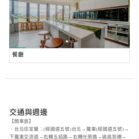
餐廳
交通與週邊
【開車族】
．台北往宜蘭：(經國道五號)台北→羅東(經國道五號)→
下羅東交流道→右轉五結路→右轉光榮路→過高架橋→