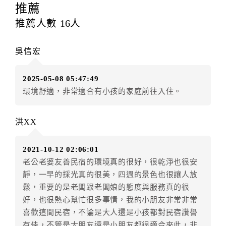
推薦
本契約之房價經雙方合意，依網路售價計費（含稅
金及服務費），乙方除提供住宿外，尚包括（依預訂專
推薦人數
16
人
案內容提供之服務）。
第四條（入住、退房時間）
吳信宏
甲方入住及退房之時間依飯店現場規定。但甲、乙
雙方另有約定者，從其約定。第五條（付款方式）
2025-05-08 05:47:49
甲、乙雙方同意本契約之付款方式依乙方提供方
環境舒適，非常適合有小孩的家庭前往入住。
式。
第六條（定金或預收房價總金額之收取）
乙方接受甲方訂房後，甲方入住前，乙方預收取總
洪XX
房費50%為定金
第七條（甲方解約時定金之退還）
2021-10-12 02:06:01
甲方解約時，應通知乙方，並得要求乙方依下列標
老公老婆友善民宿的環境真的很好，很乾淨也很安
準返還已繳之定金金額：
靜，一早的採光真的很美，四週的景色也很讓人放
一、甲方解約通知於預定住宿日前第十四日以前到達
鬆，重要的是老闆跟老闆娘的態度與服務真的很
者，得請求乙方退還已付定金百分之百。
好，也很熱心幫忙很多事情，我的小朋友非常非常
二、甲方解約通知於預定住宿日前第十日至第十三日到
喜歡這間民宿，不論是大人還是小孩都對民宿讚譽
達者，得請求乙方退還已付定金百分之七十。
有佳，不管是大朋友還是小朋友都很適合來此，非