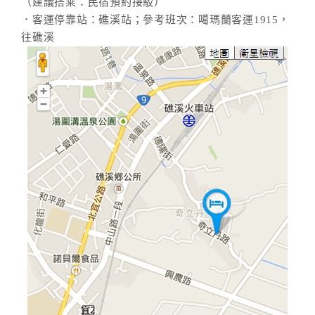
（建議搭乘：民宿預約接駁）
．客運停靠站：礁溪站；參考班次：噶瑪蘭客運1915，
往礁溪