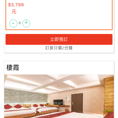
$3,799
元
-
+
0
立即預訂
訂房只需2分鐘
棲霞