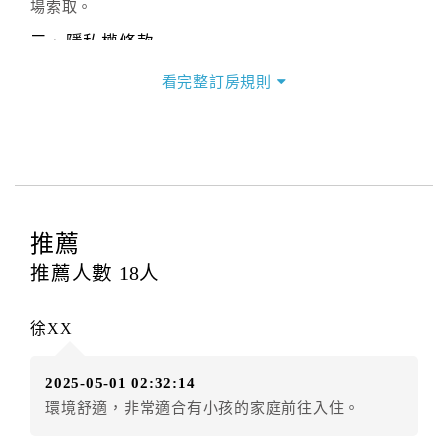
場索取。
三、隱私權條款
本官網提供簡單又安全的交易環境，在進行訂購前，需
看完整訂房規則
請您先填寫個人資料。您的個人資料都僅供飯店使用，
除非事先取得同意，否則依法不會將資料提供給第三人
或移作其他目的使用。
四、其他(未滿18歲入住說明)
．未滿18歲(限制行為能力人)使用網站訂房，需先取得
其監護人閱讀、了解並同意所有契約內容與規則，方可
推薦
繼續後續訂購流程，當使用者繼續使用本網站訂房時，
推薦人數
18
人
即認定其監護人已閱讀、了解並同意接受所有契約內容
與規則。
徐XX
．未滿18歲之使用者無法單獨住宿，一經查獲可拒絕
入住，訂金恕不退還，請於入住前確認入住者之一需年
2025-05-01 02:32:14
滿18歲。
環境舒適，非常適合有小孩的家庭前往入住。