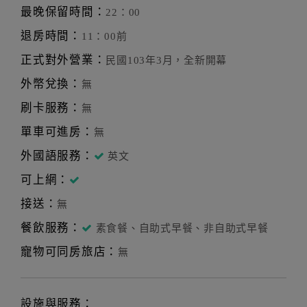
最晚保留時間：
22：00
木房子咖啡、阿公蔥油餅、滷大腸麵線、小涼園
★好好吃：
退房時間：
11：00前
冰店、QQ布丁、站前小吃、頭城早餐店、麻醬麵蛤蠣湯、肉
羹、奕順軒、阿萬之家、義珍香、豬腸冬粉、有機大地、八
正式對外營業：
民國103年3月，全新開幕
寶冬粉、淑蓮清粥、經典海鮮、好朋友烘培屋、水鹿咖啡
外幣兌換：
無
館、樂山拉麵、勝洋水草、西堤冰品
刷卡服務：
無
溫泉區、九號咖啡座、湯城圍爐、和風湯屋、四
★好好玩：
單車可進房：
無
季風湯屋、林午鐵工廠(林午銅鑼)、豬龍寨咖啡館(員山望龍
外國語服務：
英文
碑花田村)、山寨窯烤村、百果樹紅磚屋、橘子咖啡、香草菲
菲、綠海咖啡
可上網：
接送：
無
餐飲服務：
素食餐、自助式早餐、非自助式早餐
寵物可同房旅店：
無
設施與服務：