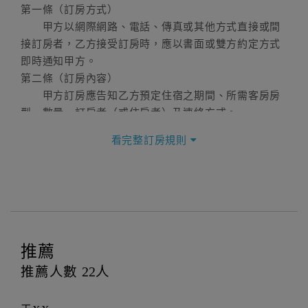
第一條（訂房方式）
甲方以網際網路、電話、傳真或其他方式直接或間
接訂房者，乙方接受訂房時，應以書面或雙方約定方式
即時通知甲方。
第二條（訂房內容）
甲方訂房應告知乙方預定住宿之期間、所需客房房
型、數量、訂房者（或住房者）及連絡方式。
第三條（房價及其內容）
看完整訂房規則
乙方接受甲方訂房時，應確定住宿期間、房型、數
量及房價，並應依第一條約定通知甲方，且非經甲方同
意，不得變更。
本契約之房價經雙方合意，依網路售價計費（含稅
金及服務費），乙方除提供住宿外，尚包括（依預訂專
案內容提供之服務）。
推薦
第四條（入住、退房時間）
甲方入住及退房之時間依飯店現場規定。但甲、乙
推薦人數
22
人
雙方另有約定者，從其約定。第五條（付款方式）
甲、乙雙方同意本契約之付款方式依乙方提供方