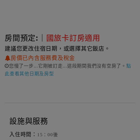
的美，
每間房間，最珍貴的就是那一大片的落地窗外，盡是一片翠
綠的蘭陽平原上的風景，
沿著鐵軌，伴著最自然的生態，一種最純粹的生活。
房間預定:｜
國旅卡訂房適用
★輕旅行
距北關農場、頭城農場開車約20～21分
建議您更改住宿日期，或選擇其它飯店。
距外澳、烏石港開車13分
房價已內含服務費及稅金
距伯朗咖啡城堡館開車19分
您慢了一步...它剛被訂走...這段期間我們沒有空房了。
點
距蘭陽博物館、辣椒文創館開車9～10分
此查看其他日期及房型
距頭圍文創園區開車7分
距林美步道、望龍碑開車24～25分
距五峰旗瀑布、東門夜市、Sabelina莎貝莉娜宜蘭文創手
作體驗館開車17～18分
距龍潭湖、幾米廣場、亞典蛋糕密碼館開車19分
距花泉休閒農場開車33分
設施與服務
距可達休閒羊場開車29分
距風糖工房開車27分
入住時間：
15：00後