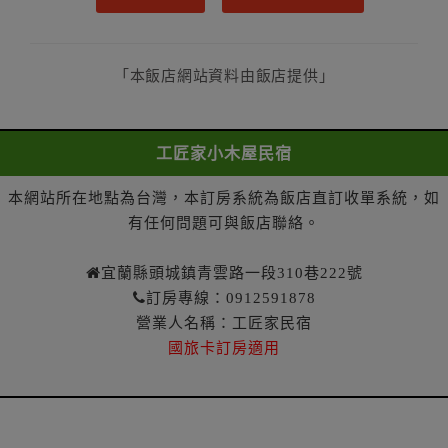
求乙方退還已付定金百分之二十。
七、甲方解約通知於預定住宿日當日到達或未為解約通
知者，乙方得不退還甲方已付全部定金。
「本飯店網站資料由飯店提供」
一年內保留已付金額作為日後消費折抵使用：
一、甲方解約通知於預定住宿日當日前到達者，得請求
乙方於一年內保留已付金額作為甲方日後消費折抵使
工匠家小木屋民宿
用。乙方不得對甲方已付金額的折抵使用作不合理之限
制，如不得與其他優惠方案合併使用等。
本網站所在地點為台灣，本訂房系統為飯店直訂收單系統，如
二、 甲方解約通知於預定住宿日當日到達或未為解
有任何問題可與飯店聯絡。
約通知者，乙方得不退還預收約定房價總金額。
第八條（契約變更）
宜蘭縣頭城鎮青雲路一段310巷222號
甲方於訂房後，要求變更住宿日期、住宿天數、房
訂房專線：0912591878
型、房間數量，經乙方同意者，甲方不需支付因變更所
營業人名稱：工匠家民宿
生之費用。
國旅卡訂房適用
第九條（乙方違約責任）
乙方無法履行訂房契約時，應即通知甲方。
第十條（因可歸責於乙方之違約處理）
因可歸責於乙方之事由致無法履行訂房契約者，甲