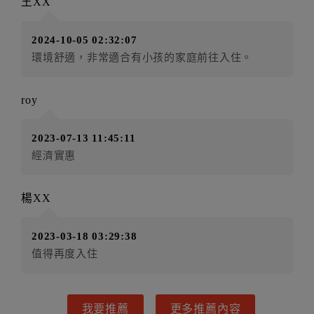
王XX
式。
第六條（定金或預收房價總金額之收取）
2024-10-05 02:32:07
乙方接受甲方訂房後，甲方入住前，乙方預收取總
環境舒適，非常適合有小孩的家庭前往入住。
房費30%為定金
第七條（甲方解約時定金之退還）
甲方解約時，應通知乙方，並得要求乙方依下列標
roy
準返還已繳之定金金額：
一、甲方解約通知於預定住宿日前第十四日以前到達
2023-07-13 11:45:11
者，得請求乙方退還已付定金百分之百。
經濟實惠
二、甲方解約通知於預定住宿日前第十日至第十三日到
達者，得請求乙方退還已付定金百分之七十。
楊XX
三、甲方解約通知於預定住宿日前第七日至第九日到達
者，得請求乙方退還已付定金百分之五十。
2023-03-18 03:29:38
四、甲方解約通知於預定住宿日前第四日至第六日到達
值得再度入住
者，得請求乙方退還已付定金百分之四十。
五、甲方解約通知於預定住宿日前第二日至第三日到達
者，得請求乙方退還已付定金百分之三十。
我要推薦
更多推薦內容
六、甲方解約通知於預定住宿日前第一日到達者，得請