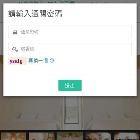
會員中心
訂單管理
Select Language
▼
請輸入通關密碼
2026/08/08 - 2026/08/09
變更
工匠家小木屋民宿
住址：宜蘭縣頭城鎮青雲路一段310巷222號
宜蘭縣民宿941號｜ 訂房專線：0912591878 ｜
國旅卡適用
再換一個
送出