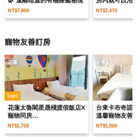
🌿 遠離喧囂的有機療癒秘境
房內就可以泡
車站
NT$
7,800
NT$
1,470
寵物友善訂房
花蓮
台東
Top1
花蓮太魯閣星晟棧渡假飯店X
台東卡布奇諾
寵物同房
溫馨寵物友善
跟家中毛寶貝來趟不一樣的
NT$
1,708
NT$
1,500
旅行吧