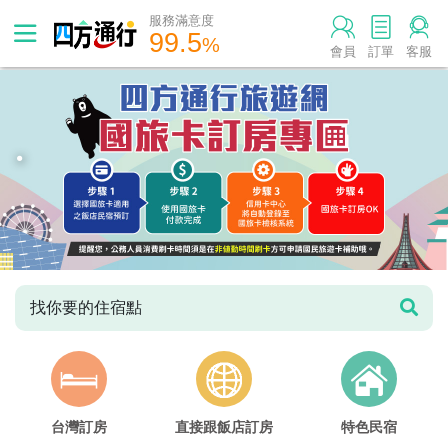
服務滿意度
99.5
%
會員
訂單
客服
.
找你要的住宿點
台灣訂房
直接跟飯店訂房
特色民宿