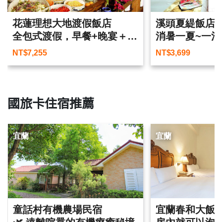
花蓮理想大地渡假飯店
溪頭夏緹飯店
全包式渡假，早餐+晚宴＋運
消暑一夏~一泊
河漫遊一次滿足
NT$
7,255
NT$
3,699
國旅卡住宿推薦
宜蘭
宜蘭
童話村有機農場民宿
宜蘭春和大飯