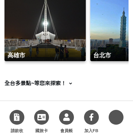
高雄市
台北市
全台多景點~等您來探索！
加入好
友
請款收
國旅卡
會員帳
加入FB