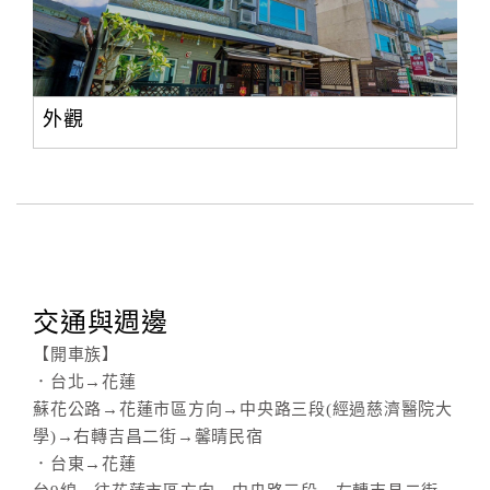
外觀
交通與週邊
【開車族】
．台北→花蓮
蘇花公路→花蓮市區方向→中央路三段(經過慈濟醫院大
學)→右轉吉昌二街→馨晴民宿
．台東→花蓮