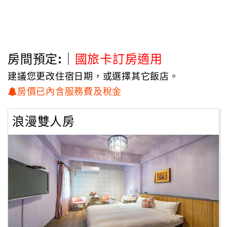
谷慕魚、東海岸…等，
不到一小時車程即可到達。
馨晴民宿座落於吉安鄉，十分鐘車程即可進入市中心，
房間預定:｜
國旅卡訂房適用
東大門夜市燒烤、麻糬、扁食、烤玉米、小籠包、炸蛋蔥油
餅，
建議您更改住宿日期，或選擇其它飯店。
您想得到的經典小吃垂手可得。
房價已內含服務費及稅金
回程前也別忘了準備伴手禮，滿載快樂旅遊心，
浪漫雙人房
是您本次花蓮旅行的最大收獲。