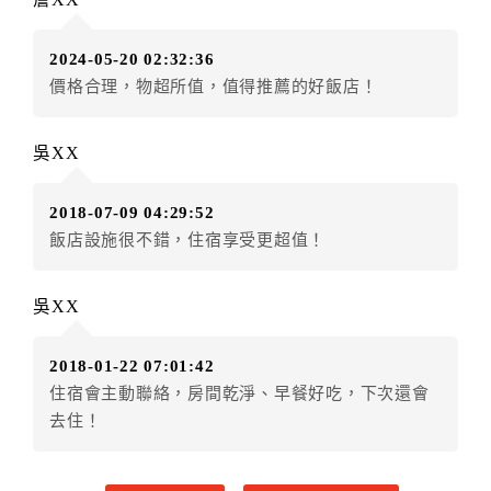
甲方入住及退房之時間依飯店現場規定。但甲、乙
雙方另有約定者，從其約定。第五條（付款方式）
2024-05-20 02:32:36
甲、乙雙方同意本契約之付款方式依乙方提供方
價格合理，物超所值，值得推薦的好飯店！
式。
第六條（定金或預收房價總金額之收取）
乙方接受甲方訂房後，甲方入住前，乙方預收取總
吳XX
房費30%為定金
第七條（甲方解約時定金之退還）
2018-07-09 04:29:52
甲方解約時，應通知乙方，並得要求乙方依下列標
飯店設施很不錯，住宿享受更超值！
準返還已繳之定金金額：
一、甲方解約通知於預定住宿日前第十四日以前到達
吳XX
者，得請求乙方退還已付定金百分之百。
二、甲方解約通知於預定住宿日前第十日至第十三日到
2018-01-22 07:01:42
達者，得請求乙方退還已付定金百分之七十。
住宿會主動聯絡，房間乾淨、早餐好吃，下次還會
三、甲方解約通知於預定住宿日前第七日至第九日到達
去住！
者，得請求乙方退還已付定金百分之五十。
四、甲方解約通知於預定住宿日前第四日至第六日到達
者，得請求乙方退還已付定金百分之四十。