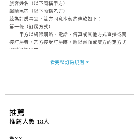
旅客姓名（以下簡稱甲方）
馨晴民宿（以下簡稱乙方）
茲為訂房事宜，雙方同意本契約條款如下：
第一條（訂房方式）
甲方以網際網路、電話、傳真或其他方式直接或間
接訂房者，乙方接受訂房時，應以書面或雙方約定方式
即時通知甲方。
第二條（訂房內容）
看完整訂房規則
甲方訂房應告知乙方預定住宿之期間、所需客房房
型、數量、訂房者（或住房者）及連絡方式。
第三條（房價及其內容）
乙方接受甲方訂房時，應確定住宿期間、房型、數
量及房價，並應依第一條約定通知甲方，且非經甲方同
意，不得變更。
推薦
本契約之房價經雙方合意，依網路售價計費（含稅
金及服務費），乙方除提供住宿外，尚包括（依預訂專
推薦人數
18
人
案內容提供之服務）。
第四條（入住、退房時間）
詹XX