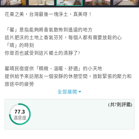
花東之美，台灣最後一塊淨土，真美呀！
「馨」意指能夠將香氣散佈到遙遠的地方
這片肥沃的土地上香氣芬芳，每個人都有需要放鬆的心
「晴」的時刻
你是否也感受到這片鄉土的清靜了?
馨晴民宿提供「精緻、溫暖、舒適」的小天地
提供給予來訪朋友一個安靜的休憩空間，放鬆緊張的壓力和
旅途中的疲勞
提供您溫馨的住宿、寬敞的空間、旅程專業諮詢與知性導覽
全部展開
服務。
(共7則評鑑)
77.3
歡迎大家來一趟身心靈之旅
滿意度
身處花蓮觀光景點之中心，北上遊玩、或是南下賞景的最佳
起點…
太魯閣國家公園、七星潭、慶修院、松園別館、鯉魚潭、慕