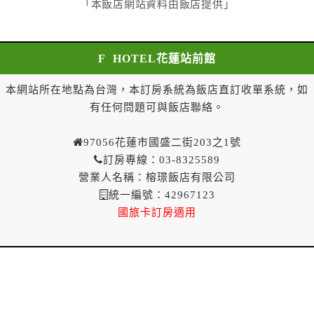
「本飯店網站資料由飯店提供」
求乙方退還已付定金百分之二十。
七、甲方解約通知於預定住宿日當日到達或未為解約通
知者，乙方得不退還甲方已付全部定金。
F HOTEL花蓮站前館
一年內保留已付金額作為日後消費折抵使用：
一、甲方解約通知於預定住宿日當日前到達者，得請求
本網站所在地點為台灣，本訂房系統為飯店直訂收單系統，如
乙方於一年內保留已付金額作為甲方日後消費折抵使
有任何問題可與飯店聯絡。
用。乙方不得對甲方已付金額的折抵使用作不合理之限
制，如不得與其他優惠方案合併使用等。
97056花蓮市國盛二街203之1號
二、 甲方解約通知於預定住宿日當日到達或未為解
訂房專線：03-8325589
約通知者，乙方得不退還預收約定房價總金額。
營業人名稱：榕璟飯店有限公司
第八條（契約變更）
統一編號：42967123
甲方於訂房後，要求變更住宿日期、住宿天數、房
國旅卡訂房適用
型、房間數量，經乙方同意者，甲方不需支付因變更所
生之費用。
第九條（乙方違約責任）
乙方無法履行訂房契約時，應即通知甲方。
第十條（因可歸責於乙方之違約處理）