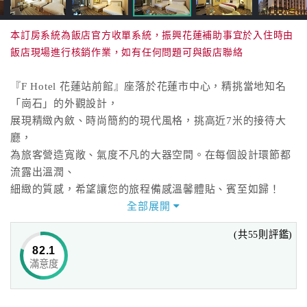
本訂房系統為飯店官方收單系統，振興花蓮補助事宜於入住時由
飯店現場進行核銷作業，如有任何問題可與飯店聯絡
『F Hotel 花蓮站前館』座落於花蓮市中心，精挑當地知名
「崗石」的外觀設計，
展現精緻內斂、時尚簡約的現代風格，挑高近7米的接待大
廳，
為旅客營造寬敞、氣度不凡的大器空間。在每個設計環節都
流露出溫潤、
細緻的質感，希望讓您的旅程備感溫馨體貼、賓至如歸！
全部展開
飯店距火車站約3分鐘、機場約15分鐘車程，鄰近花蓮港，
(共55則評鑑)
到各旅遊景點交通便捷；
82.1
來到美麗的東台灣，擁抱山、海綺麗壯闊的景緻，更不可錯
滿意度
過花蓮精緻商旅新地標。