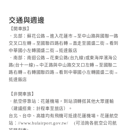
交通與週邊
【開車族】
．北部：蘇花公路→進入花蓮市→至中山路與國聯一路
交叉口左轉→至國聯四路右轉→直走至國盛二街→看到
中華國小左轉國盛二街→抵達飯店
．南部：南迴公路→花東公路(台九線)或東海岸濱海公
路(台十一線)→中正路與中山路交叉口左轉→至國聯二
路右轉→右轉國聯四路→看到中華國小左轉國盛二街→
抵達飯店
【非開車族】
．航空停靠站：花蓮機場，到站須轉搭其他大眾運輸
（建議搭乘：計程車至旅店）。
台北、台中、高雄均有飛機可抵達花蓮機場。花蓮航空
站：//www.hulairport.gov.tw/ (可洽詢各航空公司航