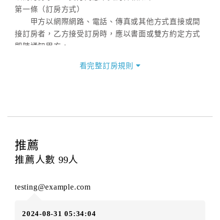
第一條（訂房方式）
甲方以網際網路、電話、傳真或其他方式直接或間
接訂房者，乙方接受訂房時，應以書面或雙方約定方式
即時通知甲方。
第二條（訂房內容）
看完整訂房規則
甲方訂房應告知乙方預定住宿之期間、所需客房房
型、數量、訂房者（或住房者）及連絡方式。
第三條（房價及其內容）
乙方接受甲方訂房時，應確定住宿期間、房型、數
量及房價，並應依第一條約定通知甲方，且非經甲方同
意，不得變更。
推薦
本契約之房價經雙方合意，依網路售價計費（含稅
金及服務費），乙方除提供住宿外，尚包括（依預訂專
推薦人數
99
人
案內容提供之服務）。
第四條（入住、退房時間）
testing@example.com
甲方入住及退房之時間依飯店現場規定。但甲、乙
雙方另有約定者，從其約定。第五條（付款方式）
2024-08-31 05:34:04
甲、乙雙方同意本契約之付款方式依乙方提供方