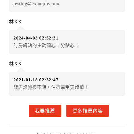
testing@example.com
式。
第六條（定金或預收房價總金額之收取）
乙方接受甲方訂房後，甲方入住前，乙方預收取總
林XX
房費30%為定金
第七條（甲方解約時定金之退還）
2024-04-03 02:32:31
甲方解約時，應通知乙方，並得要求乙方依下列標
訂房網站的主動關心十分貼心！
準返還已繳之定金金額：
一、甲方解約通知於預定住宿日前第十四日以前到達
林XX
者，得請求乙方退還已付定金百分之百。
二、甲方解約通知於預定住宿日前第十日至第十三日到
2021-01-18 02:32:47
達者，得請求乙方退還已付定金百分之七十。
飯店設施很不錯，住宿享受更超值！
三、甲方解約通知於預定住宿日前第七日至第九日到達
者，得請求乙方退還已付定金百分之五十。
四、甲方解約通知於預定住宿日前第四日至第六日到達
我要推薦
更多推薦內容
者，得請求乙方退還已付定金百分之四十。
五、甲方解約通知於預定住宿日前第二日至第三日到達
者，得請求乙方退還已付定金百分之三十。
六、甲方解約通知於預定住宿日前第一日到達者，得請