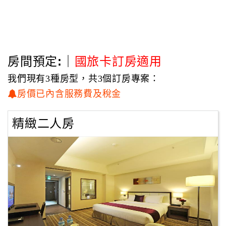
公司名稱：榕璟飯店有限公司，統編：42967123。
本飯店嚮應政府環保政策，自113年9月1日起客房內不提供一次
（一次性備品包含：小於180毫升且一次性包裝之液
性備品。
態盥洗及保養用品（洗髮乳、潤髮乳、沐浴乳及乳液）、個
房間預定:｜
國旅卡訂房適用
人衛生用品（梳子、牙刷、牙膏、刮鬍刀、刮鬍泡及浴
帽），以及一次用拖鞋等11類品項。）
我們現有3種房型，共3個訂房專案：
房價已內含服務費及稅金
精緻二人房