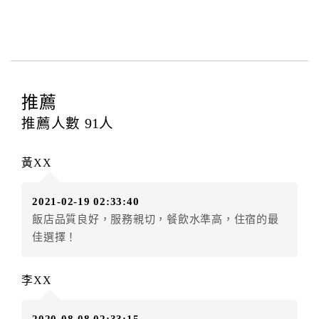
意，不得變更。
本契約之房價經雙方合意，依網路售價計費（含稅
金及服務費），乙方除提供住宿外，尚包括（依預訂專
案內容提供之服務）。
第四條（入住、退房時間）
推薦
甲方入住及退房之時間依飯店現場規定。但甲、乙
雙方另有約定者，從其約定。第五條（付款方式）
推薦人數
91
人
甲、乙雙方同意本契約之付款方式依乙方提供方
式。
黃XX
第六條（定金或預收房價總金額之收取）
乙方接受甲方訂房後，甲方入住前，乙方預收取總
2021-02-19 02:33:40
房費100%為定金
飯店品質良好，服務親切，餐飲水準高，住宿的最
第七條（甲方解約時定金之退還）
佳選擇！
甲方解約時，應通知乙方，並得要求乙方依下列標
準返還已繳之定金金額：
一、甲方解約通知於預定住宿日前第十四日以前到達
李XX
者，得請求乙方退還已付定金百分之百。
二、甲方解約通知於預定住宿日前第十日至第十三日到