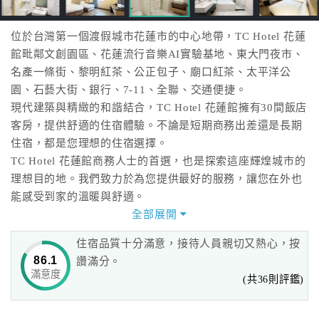
位於台灣第一個渡假城市花蓮市的中心地帶，TC Hotel 花蓮
館毗鄰文創園區、花蓮流行音樂AI實驗基地、東大門夜市、
名產一條街、黎明紅茶、公正包子、廟口紅茶、太平洋公
園、石藝大街、銀行、7-11、全聯、交通便捷。
現代建築與精緻的和諧結合，TC Hotel 花蓮館擁有30間飯店
客房，提供舒適的住宿體驗。不論是短期商務出差還是長期
住宿，都是您理想的住宿選擇。
TC Hotel 花蓮館商務人士的首選，也是探索這座輝煌城市的
理想目的地。我們致力於為您提供最好的服務，讓您在外也
能感受到家的溫暖與舒適。
全部展開
住宿品質十分滿意，接待人員親切又熱心，按
86.1
讚滿分。
滿意度
(共36則評鑑)