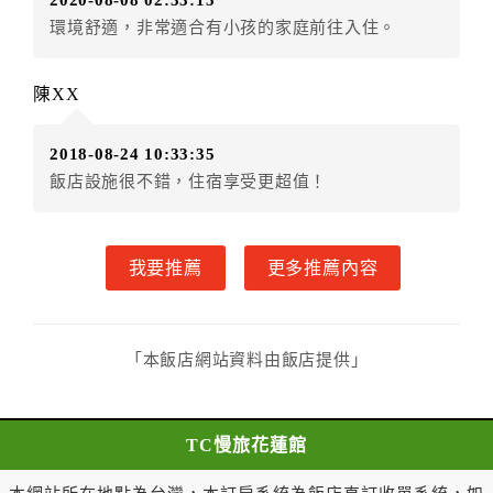
2020-08-08 02:33:15
達者，得請求乙方退還已付定金百分之七十。
環境舒適，非常適合有小孩的家庭前往入住。
三、甲方解約通知於預定住宿日前第七日至第九日到達
者，得請求乙方退還已付定金百分之五十。
陳XX
四、甲方解約通知於預定住宿日前第四日至第六日到達
者，得請求乙方退還已付定金百分之四十。
2018-08-24 10:33:35
五、甲方解約通知於預定住宿日前第二日至第三日到達
飯店設施很不錯，住宿享受更超值！
者，得請求乙方退還已付定金百分之三十。
六、甲方解約通知於預定住宿日前第一日到達者，得請
求乙方退還已付定金百分之二十。
我要推薦
更多推薦內容
七、甲方解約通知於預定住宿日當日到達或未為解約通
知者，乙方得不退還甲方已付全部定金。
一年內保留已付金額作為日後消費折抵使用：
一、甲方解約通知於預定住宿日當日前到達者，得請求
「本飯店網站資料由飯店提供」
乙方於一年內保留已付金額作為甲方日後消費折抵使
用。乙方不得對甲方已付金額的折抵使用作不合理之限
制，如不得與其他優惠方案合併使用等。
TC慢旅花蓮館
二、 甲方解約通知於預定住宿日當日到達或未為解
約通知者，乙方得不退還預收約定房價總金額。