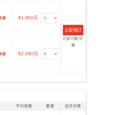
$1,950元
有房
立即預訂
訂房只需2分
鐘
$2,490元
有房
平均房價
數量
初步計算