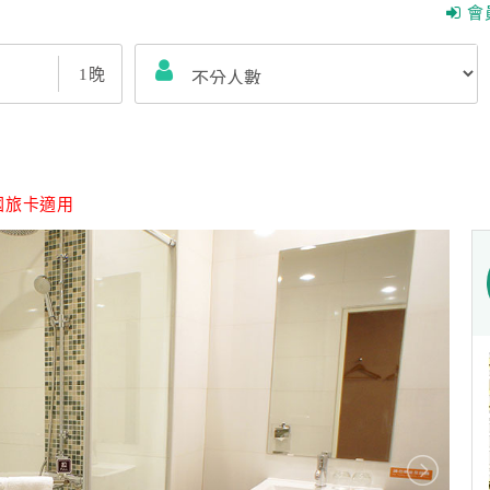
會
1
晚
國旅卡適用