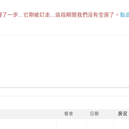
慢了一步...它剛被訂走...這段期間我們沒有空房了。
點
餐食
日期
房況