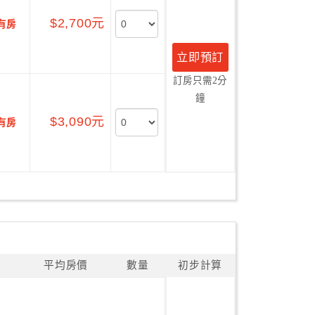
$2,700元
有房
立即預訂
訂房只需2分
鐘
$3,090元
有房
平均房價
數量
初步計算