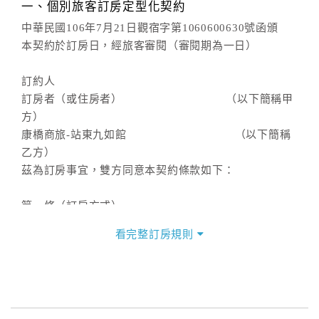
一、個別旅客訂房定型化契約
中華民國106年7月21日觀宿字第1060600630號函頒
本契約於訂房日，經旅客審閱（審閱期為一日）
訂約人
訂房者（或住房者） （以下簡稱甲
方）
康橋商旅-站東九如館 （以下簡稱
乙方）
茲為訂房事宜，雙方同意本契約條款如下：
第一條（訂房方式）
甲方以網際網路、電話、傳真或其他方式直接或間接訂
看完整訂房規則
房者，乙方接受訂房時，應以書面或雙方約定方式即時
通知甲方。
第二條（訂房內容）
甲方訂房應告知乙方預定住宿之期間、所需客房房型、