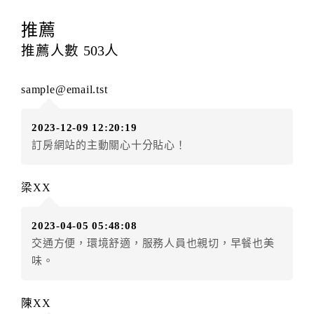
數量、訂房者（或住房者）及連絡方式。
推薦
第三條（房價及其內容）
推薦人數
503
人
乙方接受甲方訂房時，應確定住宿期間、房型、數量及
房價，並應依第一條約定通知甲方，且非經甲方同意，
sample@email.tst
不得變更。
本契約之房價經雙方合意，依網路售價計費（含稅金及
2023-12-09 12:20:19
服務費），乙方除提供住宿外，尚包括（依預訂專案內
訂房網站的主動關心十分貼心！
容提供之服務）。
第四條（入住、退房時間）
梁XX
甲方入住及退房之時間依飯店現場規定。但甲、乙雙方
另有約定者，從其約定。
2023-04-05 05:48:08
交通方便，環境舒適，服務人員也親切，早餐也美
第五條（付款方式）
味。
甲、乙雙方同意本契約之付款方式依乙方提供方式。
陳XX
第六條（定金或預收房價總金額之收取）