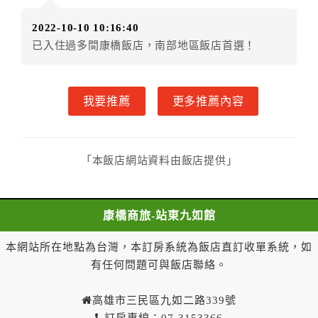
乙方接受甲方訂房後，甲方入住前，乙方預收約定房價
2022-10-10 10:16:40
總金額。
已入住過多間康橋飯店，南部地區飯店首選！
第七條（甲方解約時定金或預收房價總金額之退還）
甲方解約時，應通知乙方，並得要求乙方依下列標準返
我要推薦
更多推薦內容
還已繳之定金或預收房價總金額：
(一) 預收約定房價總金額者，依比例退還預收約定房價
總金額：
一、甲方解約通知於預定住宿日前第三日以前到達者，
「本飯店網站資料由飯店提供」
乙方應退還預收約定房價總金額百分之百。
二、甲方解約通知於預定住宿日前第一日至第二日到達
者，乙方應退還預收約定房價總金額百分之五十。
康橋商旅-站東九如館
三、甲方解約通知於預定住宿日當日到達或未為解約通
知者，乙方得不退還預收約定房價總金額。
本網站所在地點為台灣，本訂房系統為飯店直訂收單系統，如
(二) 一年內保留已付金額作為日後消費折抵使用：
有任何問題可與飯店聯絡。
一、甲方解約通知於預定住宿日當日前到達者，得請求
乙方於一年內保留已付金額作為甲方日後消費折抵使
高雄市三民區九如二路339號
用。乙方不得對甲方已付金額的折抵使用作不合理之限