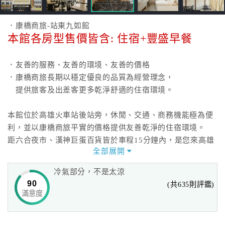
．康橋商旅-站東九如館
本館各房型售價皆含: 住宿+豐盛早餐
．友善的服務、友善的環境、友善的價格
．康橋商旅長期以穩定優良的品質為經營理念，
提供旅客及出差客更多乾淨舒適的住宿環境。
本館位於高雄火車站後站旁，休閒、交通、商務機能極為便
利，並以康橋商旅平實的價格提供友善乾淨的住宿環境。
距六合夜市、漢神巨蛋百貨皆於車程15分鐘內，是您來高雄
全部展開
旅遊出差的首選!
冷氣部分，不是太涼
進到康橋，您就能感受到康橋特親切的服務、悠活的居處、
90
(共635則評鑑)
以及康橋飯店所提供的特有在地小吃。
滿意度
*全館網路無密碼,手機上網無死角,網路連線百分百。