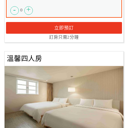
-
+
0
立即預訂
訂房只需2分鐘
溫馨四人房