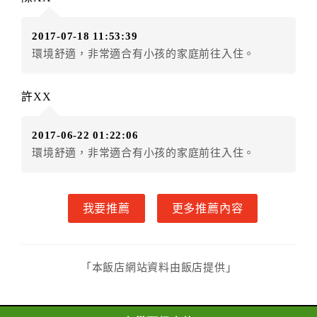
繼續後續訂購流程，當使用者繼續使用本網站訂房時，
即認定其監護人已閱讀、了解並同意接受所有契約內容
2017-07-18 11:53:39
與規則。
環境舒適，非常適合有小孩的家庭前往入住。
．未滿18歲之使用者無法單獨住宿，一經查獲可拒絕入
住，訂金恕不退還，請於入住前確認入住者之一需年滿
許XX
18歲。
2017-06-22 01:22:06
環境舒適，非常適合有小孩的家庭前往入住。
我要推薦
更多推薦內容
「本飯店網站資料由飯店提供」