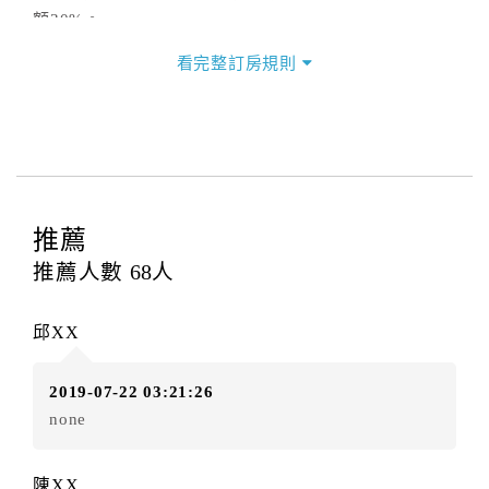
額30%。
★旅客於住宿日前14日前(含14日)取消訂房扣房價預付
看完整訂房規則
訂金金額0%。
以上法令規定比率有所異動，則依照觀光局頒佈《定型
化契約》之最新規定為準
二、住宿憑證開立說明
本官網住宿憑證開立由飯店現場開立，如有需要請於現
場索取。
推薦
三、隱私權條款
推薦人數
68
人
本官網提供簡單又安全的交易環境，在進行訂購前，需
請您先填寫個人資料。您的個人資料都僅供飯店使用，
邱XX
除非事先取得同意，否則依法不會將資料提供給第三人
或移作其他目的使用。
2019-07-22 03:21:26
四、其他(未滿18歲入住說明)
none
．未滿18歲(限制行為能力人)使用網站訂房，需先取得
其監護人閱讀、了解並同意所有契約內容與規則，方可
陳XX