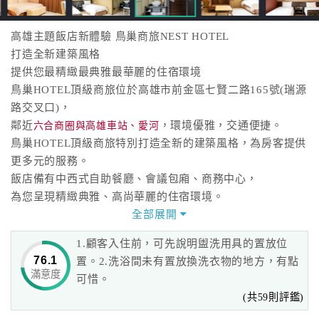
高雄主題飯店新體驗 鳥巢商旅NEST HOTEL
打造全新建築風格
提供您最精緻最典雅最華麗的住宿環境
鳥巢HOTEL頂級商旅位於高雄市前金區七賢二路165號(瑞源
路交叉口)，
鄰近
，環境優雅，交通便捷。
六合商圈與高雄車站、愛河
鳥巢HOTEL頂級商旅特別打造全新的建築風格，為房客提供
更多元的服務。
飯店備有中西式自助餐廳、會議包廂、商務中心，
為您呈現精緻典雅、高尚華麗的住宿環境。
無論是個人商務或闔家旅遊，我們都能提供您多元化的房型
全部展開
與舒適溫馨的住宿體驗。
1.顧客入住前，可先說明盥洗用具的置放位
76.1
置。2.洗浴間未有置放換洗衣物的地方，有點
滿意度
可惜。
(共59則評鑑)