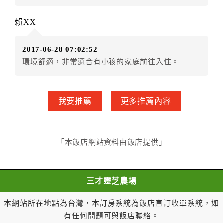
準返還已繳之預收房價總金額：
一、 甲方解約通知於預定住宿日前第三日以前到達
賴XX
者，乙方應退還預收約定房價總金額百分之百。
二、 甲方解約通知於預定住宿日前第一日至第二日
2017-06-28 07:02:52
到達者，乙方應退還預收約定房價總金額百分之五十。
環境舒適，非常適合有小孩的家庭前往入住。
三、 甲方解約通知於預定住宿日當日到達或未為解
約通知者，乙方得不退還預收約定房價總金額。
一年內保留已付金額作為日後消費折抵使用：
我要推薦
更多推薦內容
一、甲方解約通知於預定住宿日當日前到達者，得請求
乙方於一年內保留已付金額作為甲方日後消費折抵使
用。乙方不得對甲方已付金額的折抵使用作不合理之限
制，如不得與其他優惠方案合併使用等。
「本飯店網站資料由飯店提供」
二、 甲方解約通知於預定住宿日當日到達或未為解
約通知者，乙方得不退還預收約定房價總金額。
第八條（契約變更）
三才靈芝農場
甲方於訂房後，要求變更住宿日期、住宿天數、房
型、房間數量，經乙方同意者，甲方不需支付因變更所
本網站所在地點為台灣，本訂房系統為飯店直訂收單系統，如
生之費用。
有任何問題可與飯店聯絡。