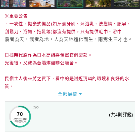
※重要公告
．一次性、拋棄式備品(如牙膏牙刷、沐浴乳、洗髮精、肥皂、
刮鬍刀、浴帽、拖鞋等)都沒有提供，只有提供毛巾、浴巾
覆者為天，載者為地，人為天地造化而生，兩焉生三才也。
日據時代原作為日本高級將領軍官俱樂部。
光復後，又成為台陽煤礦辦公廳舍。
民宿主人後來將之買下，看中的是附近清幽的環境和良好的水
質，
全部展開
雖隱蔽卻靠近派出所的特性，既養生又安全，也因這的天地靈
氣，農場故稱三才。
no
70
(共4則評鑑)
去世的風水老師也曾說這是群龍護珠元寶祥地，
滿意度
在這裡住一晚，便可以體會風水老師的意涵。