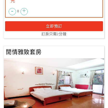
元
-
+
0
立即預訂
訂房只需2分鐘
閒情雅致套房