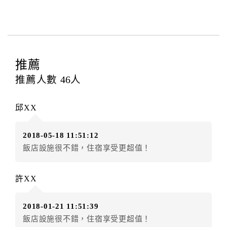
型、數量、訂房者（或住房者）及連絡方式。
第三條（房價及其內容）
乙方接受甲方訂房時，應確定住宿期間、房型、數
量及房價，並應依第一條約定通知甲方，且非經甲方同
意，不得變更。
推薦
本契約之房價經雙方合意，依網路售價計費（含稅
金及服務費），乙方除提供住宿外，尚包括（依預訂專
推薦人數
46
人
案內容提供之服務）。
第四條（入住、退房時間）
邱XX
甲方入住及退房之時間依飯店現場規定。但甲、乙
雙方另有約定者，從其約定。第五條（付款方式）
2018-05-18 11:51:12
甲、乙雙方同意本契約之付款方式依乙方提供方
飯店設施很不錯，住宿享受更超值！
式。
第六條（定金或預收房價總金額之收取）
乙方接受甲方訂房後，甲方入住前，乙方預收取房
許XX
價總金額
第七條（甲方解約時定金之退還）
2018-01-21 11:51:39
甲方解約時，應通知乙方，並得要求乙方依下列標
飯店設施很不錯，住宿享受更超值！