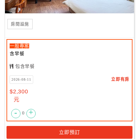
｢天上人間，四川臥龍；長生靈脈，石碇三才。｣
好客的民宿主人數十年前並無對外開放，原本只是簡餐招待
房間設施
熟識的朋友們，
逐漸靈芝餐點一傳十、十傳百的網路口碑之下，
陌生的客人從不熟到朋友，多少都小酌一番，
一般專案
不時有客人會自行帶酒與天地乾杯、山林為伍，寂靜的夜裡
含早餐
享受釋放壓力的快活，
黃湯肚下，酒醉便借問民宿主人是否有房間稍作休息，
包含早餐
卻一覺到天亮，隔天還直呼從來沒有這麼好睡過，
日漸聲名傳開，受到觀光局輔導，協助成為石碇地區的合法
立即有房
2026-08-11
民宿，
$2,300
以更加嚴格的安全設施、精緻的服務水準持續接待來到石碇
元
的山客。
-
+
0
立即預訂