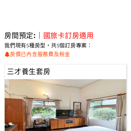
園區內，夜幕低垂，微微散著肉桂花香大道旁，夕陽緩緩從
藥王山落下，
襯托著森林晚霞，全身舒暢，忘卻俗世的煩憂。
房間預定:｜
國旅卡訂房適用
體驗肉桂花香濃郁的原始林溪畔，洗滌心靈SPA的不愉快，
時而晴空雲朵的美滿，時而雲霧繚繞的神祕，
我們現有5種房型，共5個訂房專案：
在這藥王元寶祥地真實的感受到三才｢天地靈脈納能量，人
房價已內含服務費及稅金
知保健擁長生｣之意涵，
座落戶外多棵縣府列管的百年老樹下，喝著庭園靈芝獨賣飲
三才養生套房
品、享用靈芝御皇餐點，
打開所有毛細孔感受從汐止水源地徐來的微風...
陣陣清風吹拂的快意慵懶，空氣中瀰漫著微甜的滿山石碇肉
桂花香。
耳邊不時送著台灣藍鵲家族鳴叫與螢火蟲溪谷的腳步聲，
此等大自然音符綺羅不已，媲美天上人間，
無怪乎從鄰近木柵動物園看完熊貓之眾人稱：