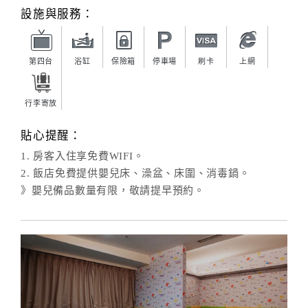
設施與服務：
第四台
浴缸
保險箱
停車場
刷卡
上網
行李寄放
貼心提醒：
1. 房客入住享免費WIFI。
2. 飯店免費提供嬰兒床、澡盆、床圍、消毒鍋。
》嬰兒備品數量有限，敬請提早預約。