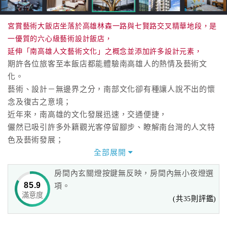
宮賞藝術大飯店坐落於高雄林森一路與七賢路交叉精華地段，是
一優質的六心級藝術設計飯店，
延伸「南高雄人文藝術文化」之概念並添加許多設計元素，
期許各位旅客至本飯店都能體驗南高雄人的熱情及藝術文
化。
藝術、設計－無邊界之分，南部文化卻有種讓人說不出的懷
念及復古之意境；
近年來，南高雄的文化發展迅速，交通便捷，
儼然已吸引許多外籍觀光客停留腳步、瞭解南台灣的人文特
色及藝術發展；
更讓多年出外打拼後回鄉的在地人，有著對家鄉不同的新詮
全部展開
釋。
房間內玄關燈按鍵無反映，房間內無小夜燈選
85.9
項。
宮賞藝術大飯店想帶給旅人的感受，就像您選擇此行一樣，
滿意度
(共35則評鑑)
有著對家鄉的思念、有著特殊的藝術文化、以南台灣的特色
為基礎，