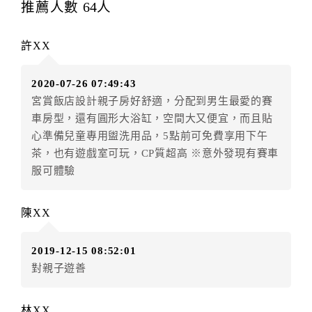
金及服務費），乙方除提供住宿外，尚包括（依預訂專
推薦人數
64
人
案內容提供之服務）。
第四條（入住、退房時間）
許XX
甲方入住及退房之時間依飯店現場規定。但甲、乙
雙方另有約定者，從其約定。第五條（付款方式）
2020-07-26 07:49:43
甲、乙雙方同意本契約之付款方式依乙方提供方
宮賞飯店設計親子房好舒適，分配到男生最愛的賽
式。
車房型，還有圓形大浴缸，空間大又便宜，而且貼
第六條（定金或預收房價總金額之收取）
心準備兒童專用盥洗用品，5點前可免費享用下午
乙方接受甲方訂房後，甲方入住前，乙方預收取總
茶，也有遊戲室可玩，CP質超高 ※意外發現有賽車
房費30%為定金
服可體驗
第七條（甲方解約時定金之退還）
甲方解約時，應通知乙方，並得要求乙方依下列標
準返還已繳之定金金額：
陳XX
一、甲方解約通知於預定住宿日前第十四日以前到達
者，得請求乙方退還已付定金百分之百。
2019-12-15 08:52:01
二、甲方解約通知於預定住宿日前第十日至第十三日到
對親子遊善
達者，得請求乙方退還已付定金百分之七十。
三、甲方解約通知於預定住宿日前第七日至第九日到達
林XX