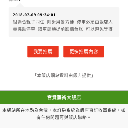
者，得請求乙方退還已付定金百分之五十。
四、甲方解約通知於預定住宿日前第四日至第六日到達
2018-02-09 09:34:01
者，得請求乙方退還已付定金百分之四十。
很適合親子同住 附近用餐方便 停車必須由飯店人
五、甲方解約通知於預定住宿日前第二日至第三日到達
員協助停車 取車建議提前跟櫃台說 可以避免等待
者，得請求乙方退還已付定金百分之三十。
六、甲方解約通知於預定住宿日前第一日到達者，得請
求乙方退還已付定金百分之二十。
我要推薦
更多推薦內容
七、甲方解約通知於預定住宿日當日到達或未為解約通
知者，乙方得不退還甲方已付全部定金。
一年內保留已付金額作為日後消費折抵使用：
一、甲方解約通知於預定住宿日當日前到達者，得請求
「本飯店網站資料由飯店提供」
乙方於一年內保留已付金額作為甲方日後消費折抵使
用。乙方不得對甲方已付金額的折抵使用作不合理之限
制，如不得與其他優惠方案合併使用等。
宮賞藝術大飯店
二、 甲方解約通知於預定住宿日當日到達或未為解
約通知者，乙方得不退還預收約定房價總金額。
本網站所在地點為台灣，本訂房系統為飯店直訂收單系統，如
第八條（契約變更）
有任何問題可與飯店聯絡。
甲方於訂房後，要求變更住宿日期、住宿天數、房