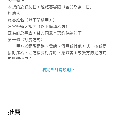
公告修正
本契約於訂房日，經旅客審閱（審閱期為一日）
訂約人
旅客姓名（以下簡稱甲方）
宮賞藝術大飯店（以下簡稱乙方）
茲為訂房事宜，雙方同意本契約條款如下：
第一條（訂房方式）
甲方以網際網路、電話、傳真或其他方式直接或間
接訂房者，乙方接受訂房時，應以書面或雙方約定方式
即時通知甲方。
第二條（訂房內容）
看完整訂房規則
甲方訂房應告知乙方預定住宿之期間、所需客房房
型、數量、訂房者（或住房者）及連絡方式。
第三條（房價及其內容）
乙方接受甲方訂房時，應確定住宿期間、房型、數
量及房價，並應依第一條約定通知甲方，且非經甲方同
意，不得變更。
推薦
本契約之房價經雙方合意，依網路售價計費（含稅