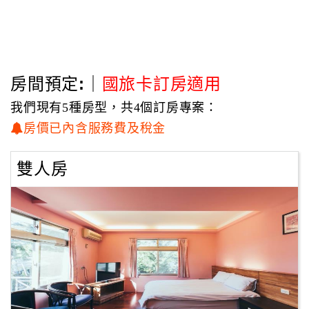
熱氣球嘉年華會場距離「雁窩」只有5公里哦～快來台東鹿野仰
望幸福！
房間預定:｜
國旅卡訂房適用
我們現有5種房型，共4個訂房專案：
房價已內含服務費及稅金
雙人房