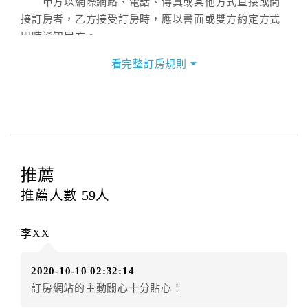
甲方以網際網路、電話、傳真或其他方式直接或間
接訂房者，乙方接受訂房時，應以書面或雙方約定方式
即時通知甲方。
第二條（訂房內容）
看完整訂房規則
甲方訂房應告知乙方預定住宿之期間、所需客房房
型、數量、訂房者（或住房者）及連絡方式。
第三條（房價及其內容）
乙方接受甲方訂房時，應確定住宿期間、房型、數
量及房價，並應依第一條約定通知甲方，且非經甲方同
意，不得變更。
推薦
本契約之房價經雙方合意，依網路售價計費（含稅
金及服務費），乙方除提供住宿外，尚包括（依預訂專
推薦人數
59
人
案內容提供之服務）。
第四條（入住、退房時間）
李XX
甲方入住及退房之時間依飯店現場規定。但甲、乙
雙方另有約定者，從其約定。第五條（付款方式）
2020-10-10 02:32:14
甲、乙雙方同意本契約之付款方式依乙方提供方
訂房網站的主動關心十分貼心！
式。