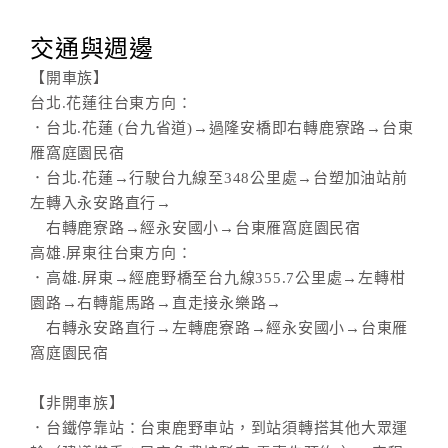
交通與週邊
【開車族】
台北.花蓮往台東方向：
．台北.花蓮 (台九省道)→過隆安橋即右轉鹿寮路→台東
雁窩庭園民宿
．台北.花蓮→行駛台九線至348公里處→台塑加油站前
左轉入永安路直行→
右轉鹿寮路→經永安國小→台東雁窩庭園民宿
高雄.屏東往台東方向：
．高雄.屏東→經鹿野橋至台九線355.7公里處→左轉柑
園路→右轉龍馬路→直走接永樂路→
右轉永安路直行→左轉鹿寮路→經永安國小→台東雁
窩庭園民宿
【非開車族】
．台鐵停靠站：台東鹿野車站，到站須轉搭其他大眾運