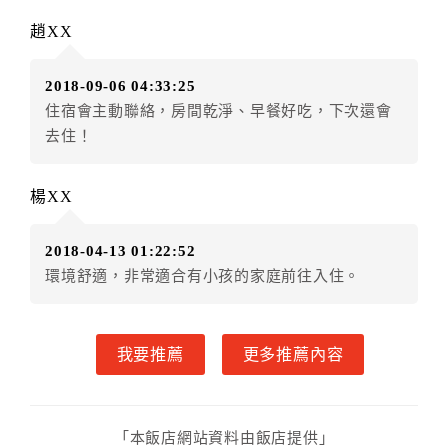
第六條（定金或預收房價總金額之收取）
乙方接受甲方訂房後，甲方入住前，乙方預收取總
趙XX
房費30%為定金
第七條（甲方解約時定金之退還）
2018-09-06 04:33:25
甲方解約時，應通知乙方，並得要求乙方依下列標
住宿會主動聯絡，房間乾淨、早餐好吃，下次還會
準返還已繳之定金金額：
去住！
一、甲方解約通知於預定住宿日前第十四日以前到達
者，得請求乙方退還已付定金百分之百。
楊XX
二、甲方解約通知於預定住宿日前第十日至第十三日到
達者，得請求乙方退還已付定金百分之七十。
2018-04-13 01:22:52
三、甲方解約通知於預定住宿日前第七日至第九日到達
環境舒適，非常適合有小孩的家庭前往入住。
者，得請求乙方退還已付定金百分之五十。
四、甲方解約通知於預定住宿日前第四日至第六日到達
者，得請求乙方退還已付定金百分之四十。
我要推薦
更多推薦內容
五、甲方解約通知於預定住宿日前第二日至第三日到達
者，得請求乙方退還已付定金百分之三十。
六、甲方解約通知於預定住宿日前第一日到達者，得請
求乙方退還已付定金百分之二十。
「本飯店網站資料由飯店提供」