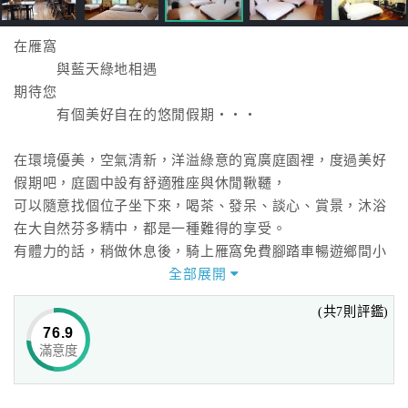
在雁窩
與藍天綠地相遇
期待您
有個美好自在的悠閒假期‧‧‧
在環境優美，空氣清新，洋溢綠意的寬廣庭園裡，度過美好
假期吧，庭園中設有舒適雅座與休閒鞦韆，
可以隨意找個位子坐下來，喝茶、發呆、談心、賞景，沐浴
在大自然芬多精中，都是一種難得的享受。
有體力的話，稍做休息後，騎上雁窩免費腳踏車暢遊鄉間小
農莊。
全部展開
(共7則評鑑)
寧靜、輕鬆的生活氛圍，溫馨居家的客房陳設，
76.9
自然美景環繞的「雁窩」，為旅遊住宿的最佳選擇。
滿意度
造訪台東的同時，歡迎您來「雁窩」作客。