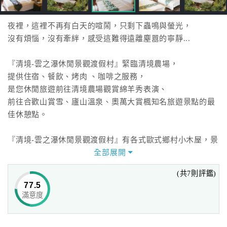
夜裡，這裡不再有白天的喧鬧，只剩下蟲鳴與螢光，
沒有煩惱，沒有牽絆，感受這難得遠離塵囂的寧靜...
『清境-雲之瀑休閒景觀渡假村』緊臨清境農場，
提供住宿、餐飲、烤肉 、咖啡之服務，
是您休閒旅遊前往清境農場觀賞綿羊秀表演、
前往合歡山賞雪、廬山溫泉、奧萬大賞楓知名旅遊景點的最
佳休憩點。
『清境-雲之瀑休閒景觀渡假村』有各式歐式鄉村小木屋，景
觀陽台，
全部展開
及名師掌廚供應各式中式料理，讓您不用擔心吃的問題，
(共7則評鑑)
另設有大型會議廳，提供公司行號會議之用，
77.5
而景觀露天咖啡區給您最好的角度，將群山一覽無遺，
滿意度
享受滿天星斗帶給您的視覺感動。