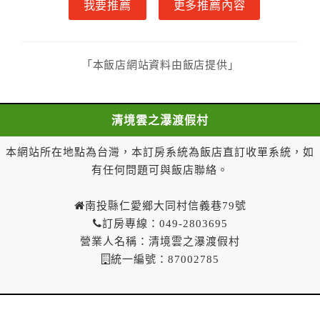
我要推薦
更多推薦內容
五、甲方解約通知於預定住宿日前第二日至第三日到達
者，得請求乙方退還已付定金百分之三十。
六、甲方解約通知於預定住宿日前第一日到達者，得請
求乙方退還已付定金百分之二十。
「本飯店網站資料由飯店提供」
七、甲方解約通知於預定住宿日當日到達或未為解約通
知者，乙方得不退還甲方已付全部定金。
一年內保留已付金額作為日後消費折抵使用：
清境雲之瀑渡假村
一、甲方解約通知於預定住宿日當日前到達者，得請求
乙方於一年內保留已付金額作為甲方日後消費折抵使
本網站所在地點為台灣，本訂房系統為飯店直訂收單系統，如
用。乙方不得對甲方已付金額的折抵使用作不合理之限
有任何問題可與飯店聯絡。
制，如不得與其他優惠方案合併使用等。
二、 甲方解約通知於預定住宿日當日到達或未為解
南投縣仁愛鄉大同村信義巷79號
約通知者，乙方得不退還預收約定房價總金額。
訂房專線：049-2803695
第八條（契約變更）
營業人名稱：清境雲之瀑渡假村
甲方於訂房後，要求變更住宿日期、住宿天數、房
統一編號：87002785
型、房間數量，經乙方同意者，甲方不需支付因變更所
生之費用。
第九條（乙方違約責任）