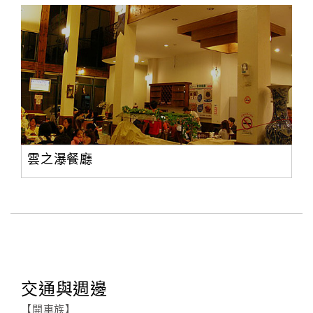
雲之瀑餐廳
交通與週邊
【開車族】