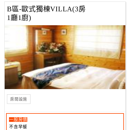
B區-歐式獨棟VILLA(3房
1廳1廚)
房間設施
一般房價
不含早餐