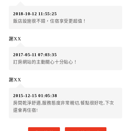
甲方入住及退房之時間依飯店現場規定。但甲、乙
雙方另有約定者，從其約定。第五條（付款方式）
2018-10-12 11:55:25
甲、乙雙方同意本契約之付款方式依乙方提供方
飯店設施很不錯，住宿享受更超值！
式。
第六條（定金或預收房價總金額之收取）
乙方接受甲方訂房後，甲方入住前，乙方預收取總
謝XX
房費30%為定金
第七條（甲方解約時定金之退還）
2017-05-11 07:03:35
甲方解約時，應通知乙方，並得要求乙方依下列標
訂房網站的主動關心十分貼心！
準返還已繳之定金金額：
一、甲方解約通知於預定住宿日前第十四日以前到達
謝XX
者，得請求乙方退還已付定金百分之百。
二、甲方解約通知於預定住宿日前第十日至第十三日到
2015-12-15 01:05:38
達者，得請求乙方退還已付定金百分之七十。
房間乾淨舒適,服務態度非常親切,餐點很好吃,下次
三、甲方解約通知於預定住宿日前第七日至第九日到達
還會再住宿!
者，得請求乙方退還已付定金百分之五十。
四、甲方解約通知於預定住宿日前第四日至第六日到達
者，得請求乙方退還已付定金百分之四十。