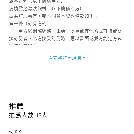
旅客姓名（以下簡稱甲方）
清境雲之瀑渡假村（以下簡稱乙方）
茲為訂房事宜，雙方同意本契約條款如下：
第一條（訂房方式）
甲方以網際網路、電話、傳真或其他方式直接或間
接訂房者，乙方接受訂房時，應以書面或雙方約定方式
即時通知甲方。
第二條（訂房內容）
看完整訂房規則
甲方訂房應告知乙方預定住宿之期間、所需客房房
型、數量、訂房者（或住房者）及連絡方式。
第三條（房價及其內容）
乙方接受甲方訂房時，應確定住宿期間、房型、數
量及房價，並應依第一條約定通知甲方，且非經甲方同
意，不得變更。
推薦
本契約之房價經雙方合意，依網路售價計費（含稅
金及服務費），乙方除提供住宿外，尚包括（依預訂專
推薦人數
43
人
案內容提供之服務）。
第四條（入住、退房時間）
何XX