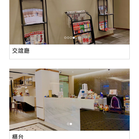
交誼廳
櫃台