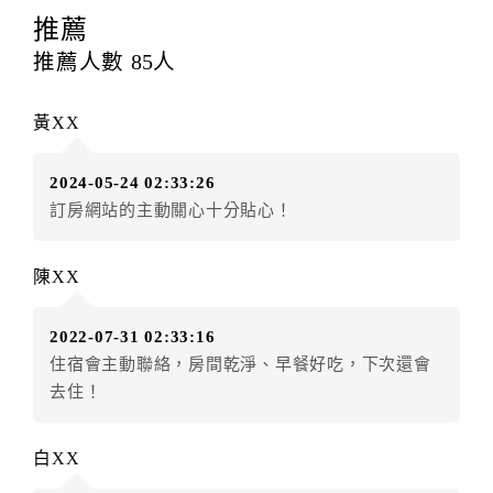
※ 旅客於住宿日前4至6日取消訂房者，扣除已付定金
推薦
60%。
推薦人數
85
人
※ 旅客於住宿日前7至9日取消訂房者，扣除已付定金
50%。
黃XX
※ 旅客於住宿日前10至13日取消訂房者，扣除已付定
2024-05-24 02:33:26
金30%。
訂房網站的主動關心十分貼心！
※ 旅客於住宿日前14日取消訂房者，已付訂金全額歸
還。
陳XX
※上述定金退款均須扣除銀行匯款手續費100元。
2022-07-31 02:33:16
住宿會主動聯絡，房間乾淨、早餐好吃，下次還會
此取消訂房乃依據行政院消費者保護委員會民宿個別旅
去住！
客直接訂房定型化契約第六條(定金之收取)規定。
二、住宿憑證開立說明
白XX
本官網住宿憑證開立由飯店現場開立，如有需要請於現