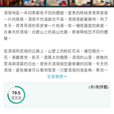
清境地區一年四季都有不同的體驗，夏季的時候青青草原是
一片的翠綠，清境平均溫度也不高，清境是避暑勝地，到了
冬天，青青草原的草皮會一片枯黃，有一種很蕭瑟的美感，
在春天的清境，合歡山上的高山杜鵑，將會帶給您不同的體
驗。
從清境到武嶺的公路上，山壁上的粉紅花朵，讓您眼光一
亮，美麗異常，秋天，奧萬大的楓葉，清境的山景，傍晚的
雲海與清晨的日出，是秋天清境給您最美麗的回報，冬天的
清境，還有機會可以看到雪景，只要清境的濕氣夠，寒流一
到，整個清境都會變成銀色世界，讓在台灣這個亞熱帶的島
全部展開
嶼，也可以看到銀色大地。
(共5則評鑑)
我們在清境上，用最好的民宿與最具特色的清境擺夷菜，讓
79.5
您體驗這裡的一切，希望您跟我們一起守護這片淨土，愛護
滿意度
這個地方，希望您也喜歡清境，也歡迎您常來清境旅遊散
心。