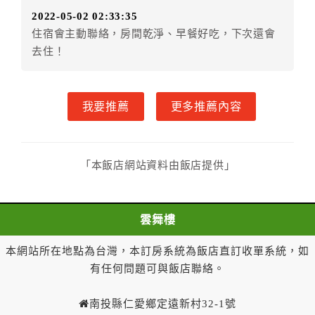
場索取。
2022-05-02 02:33:35
住宿會主動聯絡，房間乾淨、早餐好吃，下次還會
三、隱私權條款
去住！
本官網提供簡單又安全的交易環境，在進行訂購前，需
請您先填寫個人資料。您的個人資料都僅供飯店使用，
除非事先取得同意，否則依法不會將資料提供給第三人
我要推薦
更多推薦內容
或移作其他目的使用。
四、其他(未滿18歲入住說明)
．未滿18歲(限制行為能力人)使用網站訂房，需先取得
「本飯店網站資料由飯店提供」
其監護人閱讀、了解並同意所有契約內容與規則，方可
繼續後續訂購流程，當使用者繼續使用本網站訂房時，
即認定其監護人已閱讀、了解並同意接受所有契約內容
雲舞樓
與規則。
．未滿18歲之使用者無法單獨住宿，一經查獲可拒絕入
本網站所在地點為台灣，本訂房系統為飯店直訂收單系統，如
住，訂金恕不退還，請於入住前確認入住者之一需年滿
有任何問題可與飯店聯絡。
18歲。
五、延期保留訂單注意事項
南投縣仁愛鄉定遠新村32-1號