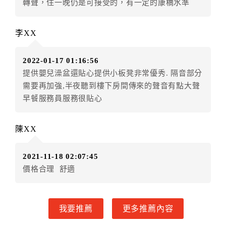
轉聲，住一晚仍是可接受的，有一定的康橋水準
第四條（入住、退房時間）
甲方入住及退房之時間依飯店現場規定。但甲、乙雙方
另有約定者，從其約定。
李XX
第五條（付款方式）
2022-01-17 01:16:56
甲、乙雙方同意本契約之付款方式依乙方提供方式。
提供嬰兒澡盆還貼心提供小板凳非常優秀. 隔音部分
需要再加強,半夜聽到樓下房間傳來的聲音有點大聲
第六條（定金或預收房價總金額之收取）
早餐服務員服務很貼心
乙方接受甲方訂房後，甲方入住前，乙方預收約定房價
總金額。
陳XX
第七條（甲方解約時定金或預收房價總金額之退還）
2021-11-18 02:07:45
甲方解約時，應通知乙方，並得要求乙方依下列標準返
價格合理 舒適
還已繳之定金或預收房價總金額：
(一) 預收約定房價總金額者，依比例退還預收約定房價
總金額：
我要推薦
更多推薦內容
一、甲方解約通知於預定住宿日前第三日以前到達者，
乙方應退還預收約定房價總金額百分之百。