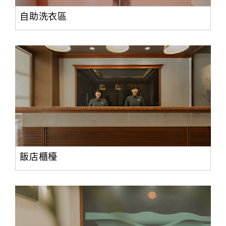
自助洗衣區
飯店櫃檯