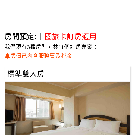
鄰近景點：距中正交流道車程約1分鐘
距高雄捷運橘線O9站步行約7分鐘
距中正體育場步行約5分鐘
距衛武營區步行約10分鐘
距鳳山區中心車程約6分鐘
房間預定:｜
國旅卡訂房適用
距三信家商步行約5分鐘
我們現有3種房型，共11個訂房專案：
距瑞豐國中車程約5~10分鐘
距鳳西紅土網球場車程約3~5分鐘
房價已內含服務費及稅金
距澄清湖車程約10分鐘
距三多路百貨公司商圈車程約10~15分鐘
標準雙人房
距夢時代百貨公司商圈車程約15~20分鐘
※觀看時記得點選右下角"變更畫質"小齒輪，調高至
1080p，可獲得更好的畫質。