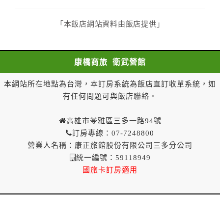
二、甲方解約通知於預定住宿日前第一日至第二日到達
者，乙方應退還預收約定房價總金額百分之五十。
「本飯店網站資料由飯店提供」
三、甲方解約通知於預定住宿日當日到達或未為解約通
知者，乙方得不退還預收約定房價總金額。
(二) 一年內保留已付金額作為日後消費折抵使用：
康橋商旅 衛武營館
一、甲方解約通知於預定住宿日當日前到達者，得請求
乙方於一年內保留已付金額作為甲方日後消費折抵使
本網站所在地點為台灣，本訂房系統為飯店直訂收單系統，如
用。乙方不得對甲方已付金額的折抵使用作不合理之限
有任何問題可與飯店聯絡。
制，如不得與其他優惠方案合併使用等。
二、甲方解約通知於預定住宿日當日到達或未為解約通
高雄市苓雅區三多一路94號
知者，乙方得不退還預收約定房價總金額。
訂房專線：07-7248800
營業人名稱：康正旅館股份有限公司三多分公司
第八條（契約變更）
統一編號：59118949
甲方於訂房後，要求變更住宿日期、住宿天數、房型、
國旅卡訂房適用
房間數量，經乙方同意者，甲方不需支付因變更所生之
費用。
第九條（乙方違約責任）