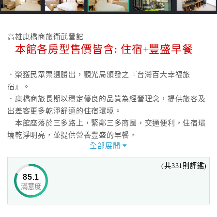
高雄康橋商旅衛武營館
本館各房型售價皆含: 住宿+豐盛早餐
．榮獲民眾票選勝出，觀光局頒發之『台灣百大幸福旅
宿』。
．康橋商旅長期以穩定優良的品質為經營理念，提供旅客及
出差客更多乾淨舒適的住宿環境。
本館座落於三多路上，緊鄰三多商圈，交通便利，住宿環
境乾淨明亮，並提供營養豐盛的早餐，
全部展開
溫馨體貼的服務，是您旅遊出差最佳選擇。
(共331則評鑑)
進到康橋，您就能感受到康橋特親切的服務、悠活的居處。
85.1
滿意度
*全館網路無密碼,手機上網無死角,網路連線百分百。