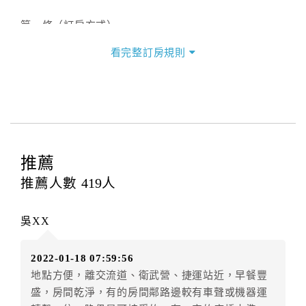
第一條（訂房方式）
甲方以網際網路、電話、傳真或其他方式直接或間接訂
看完整訂房規則
房者，乙方接受訂房時，應以書面或雙方約定方式即時
通知甲方。
第二條（訂房內容）
甲方訂房應告知乙方預定住宿之期間、所需客房房型、
數量、訂房者（或住房者）及連絡方式。
推薦
第三條（房價及其內容）
推薦人數
419
人
乙方接受甲方訂房時，應確定住宿期間、房型、數量及
房價，並應依第一條約定通知甲方，且非經甲方同意，
吳XX
不得變更。
本契約之房價經雙方合意，依網路售價計費（含稅金及
2022-01-18 07:59:56
服務費），乙方除提供住宿外，尚包括（依預訂專案內
地點方便，離交流道、衛武營、捷運站近，早餐豐
容提供之服務）。
盛，房間乾淨，有的房間鄰路邊較有車聲或機器運