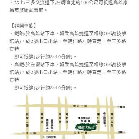
．北上:三多交流道下,左轉直走約100公尺可抵達高雄康
橋商旅衛武營館。
【非開車族】
．鐵路:於高雄站下車，轉乘高雄捷運至橘線O9站(技擊
館站)，於2號出口出站→至輔仁路左轉直走→至三多路
右轉
即可抵達(步行約8~10分鐘)。
．高鐵:於左營站下車，轉乘高雄捷運至橘線O9站(技擊
館站)，於2號出口出站→至輔仁路左轉直走→至三多路
右轉
即可抵達(步行約8~10分鐘)。