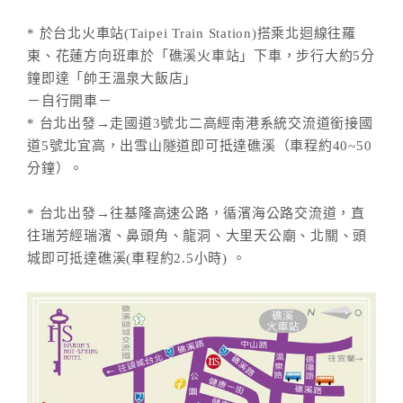
* 於台北火車站(Taipei Train Station)搭乘北迴線往羅
東、花蓮方向班車於「礁溪火車站」下車，步行大約5分
鐘即達「帥王溫泉大飯店」
－自行開車－
* 台北出發→走國道3號北二高經南港系統交流道銜接國
道5號北宜高，出雪山隧道即可抵達礁溪（車程約40~50
分鐘）。
* 台北出發→往基隆高速公路，循濱海公路交流道，直
往瑞芳經瑞濱、鼻頭角、龍洞、大里天公廟、北關、頭
城即可抵達礁溪(車程約2.5小時) 。