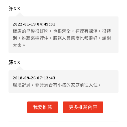
第六條（定金或預收房價總金額之收取）
乙方接受甲方訂房後，甲方入住前，乙方預收取總
許XX
房費30%為定金
第七條（甲方解約時定金之退還）
2022-01-19 04:49:31
甲方解約時，應通知乙方，並得要求乙方依下列標
飯店的早餐很好吃，也很齊全，這裡有裸湯，很特
準返還已繳之定金金額：
別，推薦來這裡住，服務人員態度也都很好，謝謝
一、甲方解約通知於預定住宿日前第十四日以前到達
大家。
者，得請求乙方退還已付定金百分之百。
二、甲方解約通知於預定住宿日前第十日至第十三日到
蘇XX
達者，得請求乙方退還已付定金百分之七十。
三、甲方解約通知於預定住宿日前第七日至第九日到達
2018-09-26 07:13:43
者，得請求乙方退還已付定金百分之五十。
環境舒適，非常適合有小孩的家庭前往入住。
四、甲方解約通知於預定住宿日前第四日至第六日到達
者，得請求乙方退還已付定金百分之四十。
五、甲方解約通知於預定住宿日前第二日至第三日到達
我要推薦
更多推薦內容
者，得請求乙方退還已付定金百分之三十。
六、甲方解約通知於預定住宿日前第一日到達者，得請
求乙方退還已付定金百分之二十。