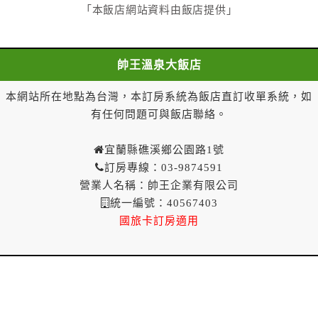
七、甲方解約通知於預定住宿日當日到達或未為解約通
「本飯店網站資料由飯店提供」
知者，乙方得不退還甲方已付全部定金。
一年內保留已付金額作為日後消費折抵使用：
一、甲方解約通知於預定住宿日當日前到達者，得請求
帥王溫泉大飯店
乙方於一年內保留已付金額作為甲方日後消費折抵使
用。乙方不得對甲方已付金額的折抵使用作不合理之限
本網站所在地點為台灣，本訂房系統為飯店直訂收單系統，如
制，如不得與其他優惠方案合併使用等。
有任何問題可與飯店聯絡。
二、 甲方解約通知於預定住宿日當日到達或未為解
約通知者，乙方得不退還預收約定房價總金額。
宜蘭縣礁溪鄉公園路1號
第八條（契約變更）
訂房專線：03-9874591
甲方於訂房後，要求變更住宿日期、住宿天數、房
營業人名稱：帥王企業有限公司
型、房間數量，經乙方同意者，甲方不需支付因變更所
統一編號：40567403
生之費用。
國旅卡訂房適用
第九條（乙方違約責任）
乙方無法履行訂房契約時，應即通知甲方。
第十條（因可歸責於乙方之違約處理）
因可歸責於乙方之事由致無法履行訂房契約者，甲
方得請求約定房價總金額一倍計算之損害賠償；其因乙