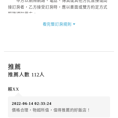
甲方以網際網路、電話、傳真或其他方式直接或間
接訂房者，乙方接受訂房時，應以書面或雙方約定方式
即時通知甲方。
第二條（訂房內容）
看完整訂房規則
甲方訂房應告知乙方預定住宿之期間、所需客房房
型、數量、訂房者（或住房者）及連絡方式。
第三條（房價及其內容）
乙方接受甲方訂房時，應確定住宿期間、房型、數
量及房價，並應依第一條約定通知甲方，且非經甲方同
意，不得變更。
推薦
本契約之房價經雙方合意，依網路售價計費（含稅
金及服務費），乙方除提供住宿外，尚包括（依預訂專
推薦人數
112
人
案內容提供之服務）。
第四條（入住、退房時間）
賴XX
甲方入住及退房之時間依飯店現場規定。但甲、乙
雙方另有約定者，從其約定。第五條（付款方式）
2022-06-14 02:33:24
甲、乙雙方同意本契約之付款方式依乙方提供方
價格合理，物超所值，值得推薦的好飯店！
式。