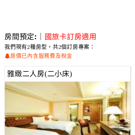
<成份>礁溪溫泉屬於碳酸氫納泉，富含鈉、鎂、鈣、鉀及
碳酸離子等化學成份，此泉水質十分清澈乾淨，無臭無味更
無刺激硫磺味，是台灣唯一的平地溫泉。
<區域>以礁溪火車站為中心點，方圓1.2平方公里為溫泉
房間預定:｜
國旅卡訂房適用
區，其泉為地下水，鑽取即成溫泉，水量特豐，因此，此處
飯店、浴室林立，冠于蘭陽，故有「溫泉鄉」之稱。
我們現有2種房型，共2個訂房專案：
房價已內含服務費及稅金
<功能>碳酸氫鈉泉水含豐富之礦物質及化學成份，對身體
有鎮靜神經、擴張血行，且對皮膚脂肪之溶解、美化均有幫
雅緻二人房(二小床)
助，如常浸泡效益更佳。