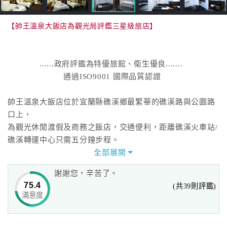
【帥王溫泉大飯店為觀光局評鑑三星級旅店】
......政府評鑑為特優旅館、衛生優良.......
通過ISO9001 國際品質認證
帥王溫泉大飯店位於宜蘭縣礁溪鄉最繁華的礁溪路與公園路
口上，
為觀光休閒渡假及商務之飯店，交通便利，距離礁溪火車站/
礁溪轉運中心只需五分鐘步程。
帥王溫泉大飯店，具有歐美典雅之風，
全部展開
備有男湯、女湯日式浴池（裸湯不著泳裝）等設備。
謝謝您，辛苦了。
帥王溫泉大飯店位置面對礁溪公園，是您舒活身心的最佳休
75.4
(共39則評鑑)
閒聖勝地!!
滿意度
礁溪溫泉.......