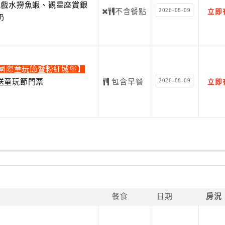
費戲水撈魚蝦、觀星座賞銀
2026-08-09
不含餐點
立即
奶
蘭國際童玩節暨粉紅城堡】
2026-08-09
送童玩節門票
包含早餐
立即
餐食
日期
房況