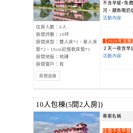
不含早餐+免
河、餵魚喝奶
活動內容
住房人數：6人
房間坪數：10坪
【2026年宜
房間床型：雙人床*1、單人床
２天一夜含早
墊*2、10cm記憶軟床墊*1
活動內容
房間地板：地磚
房間窗戶：有
房間設施
10人包棟(5間2人房])
專案名稱
住宿不含早餐