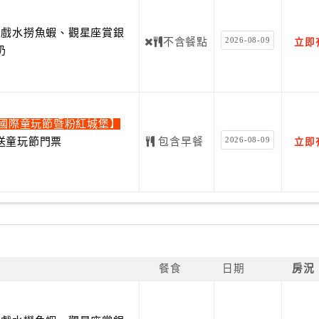
費戲水撈魚蝦、觀星座賞銀
2026-08-09
不含餐點
立即
奶
蘭國際童玩節暨粉紅城堡】
2026-08-09
送童玩節門票
包含早餐
立即
餐食
日期
房況