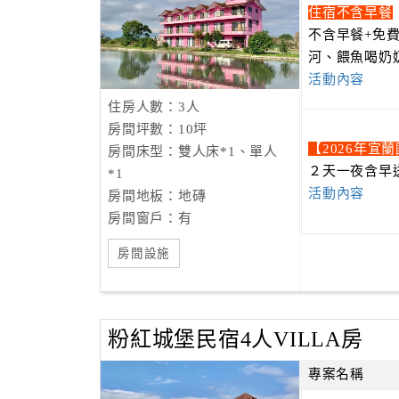
住宿不含早餐
不含早餐+免
河、餵魚喝奶
活動內容
住房人數：3人
房間坪數：10坪
【2026年宜
房間床型：雙人床*1、單人
２天一夜含早
*1
活動內容
房間地板：地磚
房間窗戶：有
房間設施
粉紅城堡民宿4人VILLA房
專案名稱