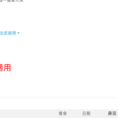
裡一張單人床
全部展開
適用
：
餐食
日期
房況