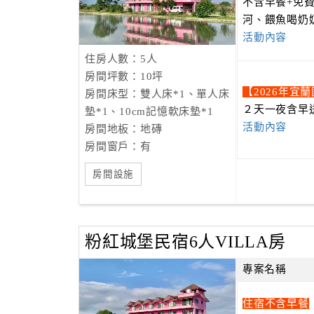
不含早餐+免
河、餵魚喝奶
活動內容
住房人數：5人
房間坪數：10坪
【2026年宜
房間床型：雙人床*1、單人床
２天一夜含早
墊*1、10cm記憶軟床墊*1
活動內容
房間地板：地磚
房間窗戶：有
房間設施
粉紅城堡民宿6人VILLA房
專案名稱
住宿不含早餐