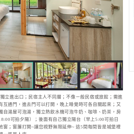
樣獨立進出口；民宿主人不同層；不像ㄧ般民宿或旅館；需進
有互通門，進去門可以打開，晚上睡覺時可各自關起來；又
獨自湯屋可泡湯，獨立熱飲水機可泡牛奶、咖啡、奶茶，房
:00可拍夕陽）；後面有自己獨立陽台（早上5:00可拍日
窗；窗簾打開~讓您視野無限延伸~ 這5間每間皆是城堡裡