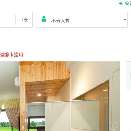
會
1
晚
｜
國旅卡適用