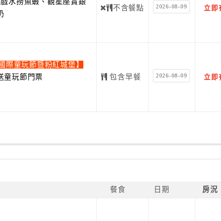
費戲水撈魚蝦、觀星座賞銀
2026-08-09
不含餐點
立即
奶
蘭國際童玩節暨粉紅城堡】
2026-08-09
送童玩節門票
包含早餐
立即
餐食
日期
房況