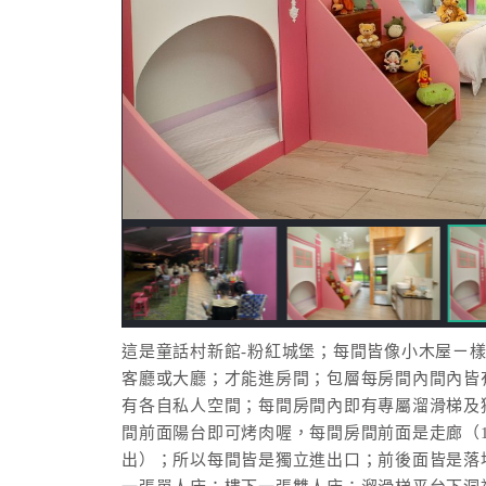
這是童話村新館-粉紅城堡；每間皆像小木屋ㄧ
客廳或大廳；才能進房間；包層每房間內間內皆
有各自私人空間；每間房間內即有專屬溜滑梯及
間前面陽台即可烤肉喔，每間房間前面是走廊（18
出）；所以每間皆是獨立進出口；前後面皆是落地