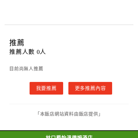
意，不得變更。
本契約之房價經雙方合意，依網路售價計費（含稅
金及服務費），乙方除提供住宿外，尚包括（依預訂專
案內容提供之服務）。
第四條（入住、退房時間）
推薦
甲方入住及退房之時間依飯店現場規定。但甲、乙
雙方另有約定者，從其約定。第五條（付款方式）
推薦人數
0
人
甲、乙雙方同意本契約之付款方式依乙方提供方
式。
目前尚無人推薦
第六條（定金或預收房價總金額之收取）
乙方接受甲方訂房後，甲方入住前，乙方預收取總
我要推薦
更多推薦內容
房費30%為定金
第七條（甲方解約時定金之退還）
甲方解約時，應通知乙方，並得要求乙方依下列標
準返還已繳之定金金額：
「本飯店網站資料由飯店提供」
一、甲方解約通知於預定住宿日前第十四日以前到達
者，得請求乙方退還已付定金百分之百。
二、甲方解約通知於預定住宿日前第十日至第十三日到
林口爵怡溫德姆酒店