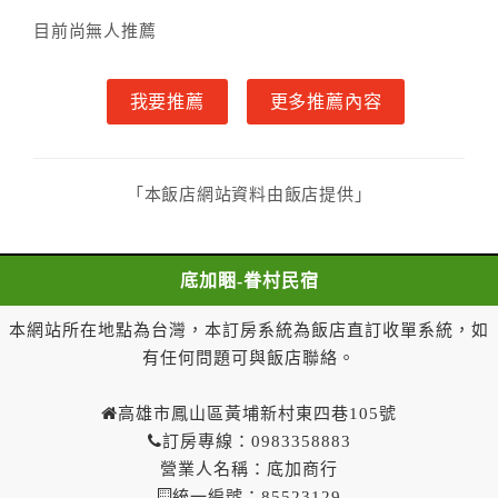
第四條（入住、退房時間）
目前尚無人推薦
甲方入住及退房之時間依飯店現場規定。但甲、乙
雙方另有約定者，從其約定。第五條（付款方式）
我要推薦
更多推薦內容
甲、乙雙方同意本契約之付款方式依乙方提供方
式。
第六條（定金或預收房價總金額之收取）
乙方接受甲方訂房後，甲方入住前，乙方預收取總
「本飯店網站資料由飯店提供」
房費30%為定金
第七條（甲方解約時定金之退還）
甲方解約時，應通知乙方，並得要求乙方依下列標
底加睏-眷村民宿
準返還已繳之定金金額：
一、甲方解約通知於預定住宿日前第十四日以前到達
本網站所在地點為台灣，本訂房系統為飯店直訂收單系統，如
者，得請求乙方退還已付定金百分之百。
有任何問題可與飯店聯絡。
二、甲方解約通知於預定住宿日前第十日至第十三日到
達者，得請求乙方退還已付定金百分之七十。
高雄市鳳山區黃埔新村東四巷105號
三、甲方解約通知於預定住宿日前第七日至第九日到達
訂房專線：0983358883
者，得請求乙方退還已付定金百分之五十。
營業人名稱：底加商行
四、甲方解約通知於預定住宿日前第四日至第六日到達
統一編號：85523129