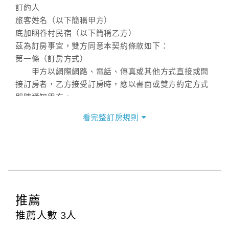
訂約人
旅客姓名（以下簡稱甲方）
底加睏眷村民宿（以下簡稱乙方）
茲為訂房事宜，雙方同意本契約條款如下：
第一條（訂房方式）
甲方以網際網路、電話、傳真或其他方式直接或間
接訂房者，乙方接受訂房時，應以書面或雙方約定方式
即時通知甲方。
第二條（訂房內容）
看完整訂房規則
甲方訂房應告知乙方預定住宿之期間、所需客房房
型、數量、訂房者（或住房者）及連絡方式。
第三條（房價及其內容）
乙方接受甲方訂房時，應確定住宿期間、房型、數
量及房價，並應依第一條約定通知甲方，且非經甲方同
意，不得變更。
推薦
本契約之房價經雙方合意，依網路售價計費（含稅
金及服務費），乙方除提供住宿外，尚包括（依預訂專
推薦人數
3
人
案內容提供之服務）。