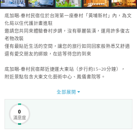
底加睏-眷村民宿位於台灣第一座眷村「黃埔新村」內，為文
化局以住代護計畫進駐
邀請您共同來體驗眷村步調，沒有華麗裝潢，運用許多復古
老物改裝
僅有最貼近生活的空間，讓您的旅行如同回家般熟悉又舒適
還有愛交朋友的綁娘，在這等待您的到來
底加睏-眷村民宿鄰近捷運大東站（步行約15~20分鐘），
附近景點包含大東文化藝術中心、鳳儀書院等。
全部展開
0
滿意度