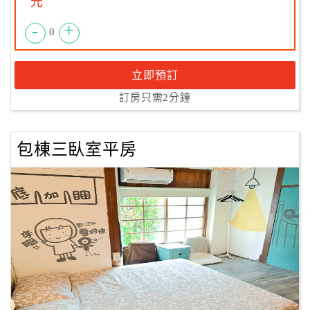
元
-
+
0
立即預訂
訂房只需2分鐘
包棟三臥室平房