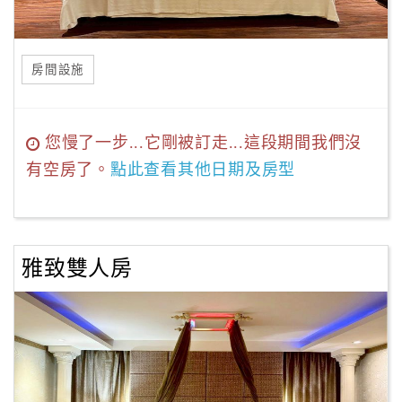
房間設施
您慢了一步...它剛被訂走...這段期間我們沒
有空房了。
點此查看其他日期及房型
雅致雙人房