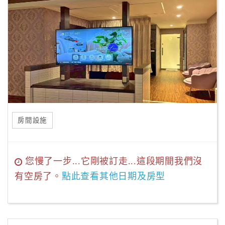
房間設施
您慢了一步...它剛被訂走...這段期間我們沒
有空房了。
點此查看其他日期及房型