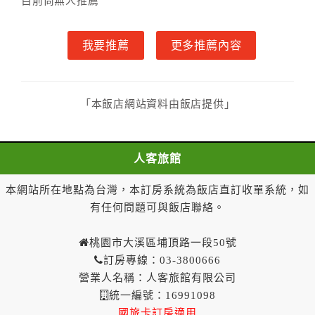
目前尚無人推薦
(八)旅客解約通知於預定住宿日前第三日以前到達者，
業者應退還預收約定房價總金額百分之百。
我要推薦
更多推薦內容
(九)旅客解約通知於預定住宿日前第一日至第二日到達
者，業者應退還預收約定房價總金額百分之五十。
(十)旅客解約通知於預定住宿日當日到達或未為解約通
知者，業者得不退還預收約定房價總金額。
「本飯店網站資料由飯店提供」
二、住宿憑證開立說明
本網頁交易經由四方通行旅行社開立【旅行社代收轉付
人客旅館
收據】，收據將於入住後7個工作天以平信寄出。透過線
上訂房確認後，若您需要取消或異動訂房，請與飯店聯
本網站所在地點為台灣，本訂房系統為飯店直訂收單系統，如
繫，謝謝。
有任何問題可與飯店聯絡。
三、隱私權條款
本網站提供簡單又安全的交易環境，在進行訂購前，需
桃園市大溪區埔頂路一段50號
請您先填寫個人資料。您的個人資料都僅供飯店使用，
訂房專線：03-3800666
除非事先取得同意，否則依法不會將資料提供給第三人
營業人名稱：人客旅館有限公司
或移作其他目的使用。
統一編號：16991098
國旅卡訂房適用