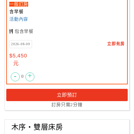
一般訂房
含早餐
活動內容
包含早餐
立即有房
2026-08-09
$5,450
元
-
+
0
立即預訂
訂房只需2分鐘
木序・雙層床房