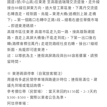
國道1號(中山高)往東港 至高雄過瑞隆交流道後，走外線
接台88線往屏東方向，過大發工業區後，下萬丹交流道
右轉直走，經新園、烏龍→東港大橋(過橋別上跛.走橋
下) →第一個路口右轉中正路1段→細看右邊往華僑市場
→即達東港碼頭。
高雄市區往東港 高雄市區走九如一路，接高雄縣建國
路，直走上高屏大橋後(不能走到底)，下第一出口後右
轉(路標會標往萬丹) 走堤防路經社皮右轉，接台27線經
新園、烏龍即可達東港。
註：以導航為主，連假高屏路段與台88容易壅塞，請預
留時間。
※ 東港碼頭停車（自駕旅客關注）
周邊有多處民營停車場與路邊計時位；連假易滿位，建
議先到場或電話詢價。
參考價位帶（民營場）：當天來回約$150起、2–3天約
$300–$500，實際以業者公告為準。
阿信停車場：