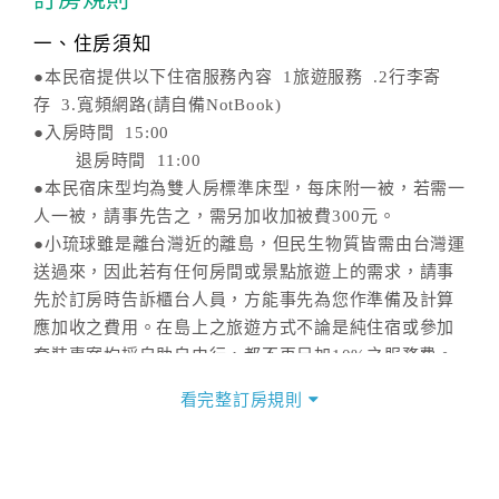
一、住房須知
●本民宿提供以下住宿服務內容 1旅遊服務 .2行李寄
存 3.寬頻網路(請自備NotBook)
●入房時間 15:00
退房時間 11:00
●本民宿床型均為雙人房標準床型，每床附一被，若需一
人一被，請事先告之，需另加收加被費300元。
●小琉球雖是離台灣近的離島，但民生物質皆需由台灣運
送過來，因此若有任何房間或景點旅遊上的需求，請事
先於訂房時告訴櫃台人員，方能事先為您作準備及計算
應加收之費用。在島上之旅遊方式不論是純住宿或參加
套裝專案均採自助自由行，都不再另加10%之服務費。
若您真需要在行程上有人陪伴及介紹，請事先告知，可
看完整訂房規則
以幫您預約解說或導覽人員，費用需自理哦！
●前往小琉球必備物品：個人衛生用品、防滑鞋或運動涼
鞋、防曬用品，夏天最好帶件薄外套、手電筒、太陽眼
鏡、水壺、泳衣泳帽。