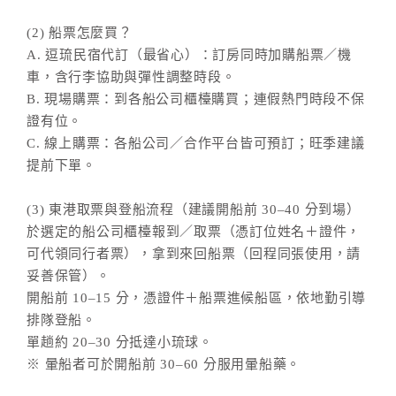
(2) 船票怎麼買？
A. 逗琉民宿代訂（最省心）：訂房同時加購船票／機
車，含行李協助與彈性調整時段。
B. 現場購票：到各船公司櫃檯購買；連假熱門時段不保
證有位。
C. 線上購票：各船公司／合作平台皆可預訂；旺季建議
提前下單。
(3) 東港取票與登船流程（建議開船前 30–40 分到場）
於選定的船公司櫃檯報到／取票（憑訂位姓名＋證件，
可代領同行者票），拿到來回船票（回程同張使用，請
妥善保管）。
開船前 10–15 分，憑證件＋船票進候船區，依地勤引導
排隊登船。
單趟約 20–30 分抵達小琉球。
※ 暈船者可於開船前 30–60 分服用暈船藥。