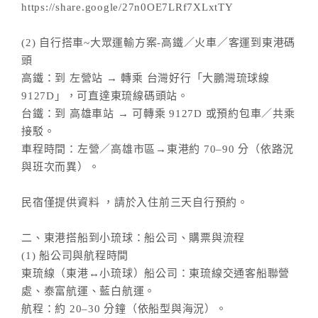
https://share.google/27n0OE7LRf7XLxtTY
(2) 自行搭車~大眾運輸方案-高鐵／火車／客運到東港碼
頭
高鐵：到 左營站 → 轉乘 台灣好行「大鵬灣琉球線
9127D」，可直達東琉線碼頭站。
台鐵：到 高雄車站 → 可轉乘 9127D 或預約包車／共乘
接駁。
車程時間：左營／高雄市區→東港約 70–90 分（依路況
與班次而異）。
民宿僅提供資料 ，請於入住前三天自行預約。
二、東港搭船到小琉球：船公司、購票與流程
(1) 船公司與航程時間
東琉線（東港↔小琉球）船公司：東琉線交通客船聯營
處、泰富航運、藍白航運。
航程：約 20–30 分鐘（依船型與海況）。