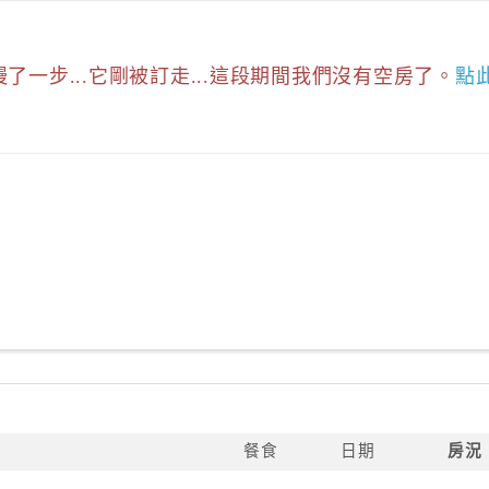
慢了一步...它剛被訂走...這段期間我們沒有空房了。
點
餐食
日期
房況