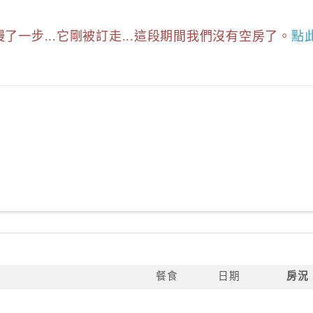
慢了一步...它剛被訂走...這段期間我們沒有空房了。
點
餐食
日期
房況