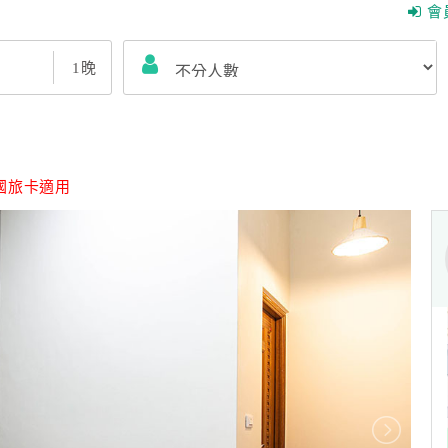
會
1
晚
國旅卡適用