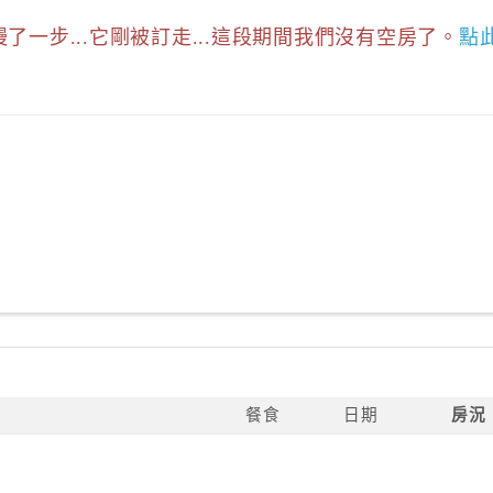
慢了一步...它剛被訂走...這段期間我們沒有空房了。
點
餐食
日期
房況