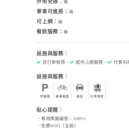
外幣兌換：
無
單車可進房：
無
可上網：
無
餐飲服務：
無
設施與服務：
自行車租借、
館內上網服務、
代客叫
設施與服務：
停車場
單車租借
接送
行李寄放
貼心提醒：
．專用標識編號：10893
．免費WIFI（全館）