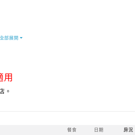
全部展開
適用
店。
餐食
日期
房況