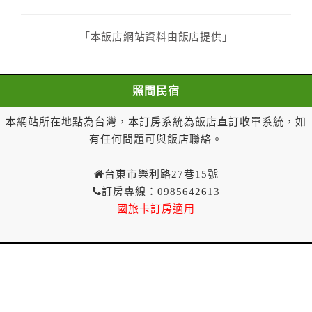
請您先填寫個人資料。您的個人資料都僅供飯店使用，
除非事先取得同意，否則依法不會將資料提供給第三人
或移作其他目的使用。
「本飯店網站資料由飯店提供」
四、其他(未滿18歲入住說明)
．未滿18歲(限制行為能力人)使用網站訂房，需先取得
照間民宿
其監護人閱讀、了解並同意所有契約內容與規則，方可
繼續後續訂購流程，當使用者繼續使用本網站訂房時，
本網站所在地點為台灣，本訂房系統為飯店直訂收單系統，如
即認定其監護人已閱讀、了解並同意接受所有契約內容
有任何問題可與飯店聯絡。
與規則。
．未滿18歲之使用者無法單獨住宿，一經查獲可拒絕入
台東市樂利路27巷15號
住，訂金恕不退還，請於入住前確認入住者之一需年滿
訂房專線：0985642613
18歲。
國旅卡訂房適用
五、民宿注意事項
＊民宿為環保旅店無提供一次性備品請務必自行攜帶 民
宿內也無販售備品
＊入住時請出示身分證件，以供登記與核對，無法單獨
接待未滿18歲以下之旅客，如有尾款尚未支付請於入住