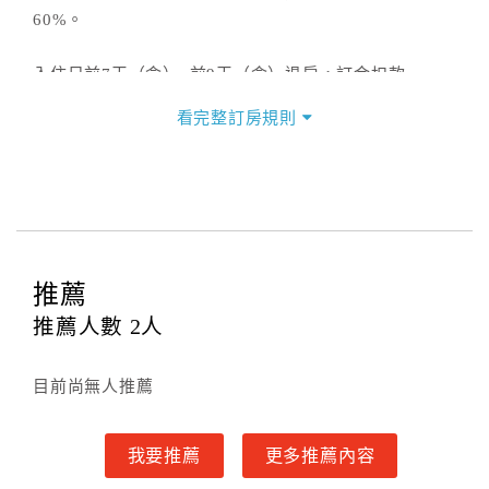
60%。
入住日前7天（含）~前9天（含）退房，訂金扣款
50%。
看完整訂房規則
入住日前10天（含）~前13天（含）退房，訂金扣款
30%。
入住日前14天（含）以前退房，訂金扣款0%。
二、住宿憑證開立說明
推薦
本網頁交易經由四方通行旅行社開立【旅行社代收轉付
推薦人數
2
人
收據】，收據將於入住後7個工作天以平信寄出。透過線
上訂房確認後，若您需要取消或異動訂房，請與飯店聯
目前尚無人推薦
繫，謝謝。
三、隱私權條款
我要推薦
更多推薦內容
本網站提供簡單又安全的交易環境，在進行訂購前，需