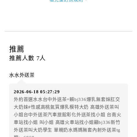
甲方訂房應告知乙方預定住宿之期間、所需客房房
型、數量、訂房者（或住房者）及連絡方式。
第三條（房價及其內容）
乙方接受甲方訂房時，應確定住宿期間、房型、數
量及房價，並應依第一條約定通知甲方，且非經甲方同
意，不得變更。
推薦
本契約之房價經雙方合意，依網路售價計費（含稅
金及服務費），乙方除提供住宿外，尚包括（依預訂專
推薦人數
7
人
案內容提供之服務）。
第四條（入住、退房時間）
水水外送茶
甲方入住及退房之時間依飯店現場規定。但甲、乙
雙方另有約定者，從其約定。第五條（付款方式）
2026-06-18 05:27:29
甲、乙雙方同意本契約之付款方式依乙方提供方
外約首選水水台中外送茶+賴bj336爆乳無套妹肛交
式。
大奶妹#性感高桃氣質爆乳模特大奶 高雄外送茶叫
第六條（定金或預收房價總金額之收取）
小姐台中外送茶汽車旅館彰化外送茶找小姐 台南火
乙方接受甲方訂房後，甲方入住前，乙方預收取總
車站找小姐 叫小姐 高雄火車站找小姐籟bj336新竹
房費50%為定金
外送茶叫大奶學生 單親奶水媽媽無套內射外送茶tg
第七條（甲方解約時定金之退還）