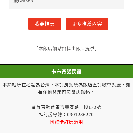
搜tw6869
甲方解約時，應通知乙方，並得要求乙方依下列標
準返還已繳之定金金額：
一、甲方解約通知於預定住宿日前第十四日以前到達
我要推薦
更多推薦內容
者，得請求乙方退還已付定金百分之百。
二、甲方解約通知於預定住宿日前第十日至第十三日到
達者，得請求乙方退還已付定金百分之七十。
三、甲方解約通知於預定住宿日前第七日至第九日到達
「本飯店網站資料由飯店提供」
者，得請求乙方退還已付定金百分之五十。
四、甲方解約通知於預定住宿日前第四日至第六日到達
者，得請求乙方退還已付定金百分之四十。
卡布奇諾民宿
五、甲方解約通知於預定住宿日前第二日至第三日到達
本網站所在地點為台灣，本訂房系統為飯店直訂收單系統，如
者，得請求乙方退還已付定金百分之三十。
六、甲方解約通知於預定住宿日前第一日到達者，得請
有任何問題可與飯店聯絡。
求乙方退還已付定金百分之二十。
七、甲方解約通知於預定住宿日當日到達或未為解約通
台東縣台東市興安路一段173號
知者，乙方得不退還甲方已付全部定金。
訂房專線：0901236270
一年內保留已付金額作為日後消費折抵使用：
國旅卡訂房適用
一、甲方解約通知於預定住宿日當日前到達者，得請求