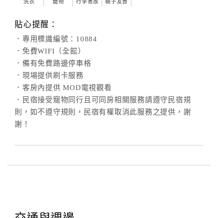
洗衣
寵物
行李寄放
親子友善
貼心提醒：
．專用標識編號：10884
．免費WIFI（全館）
．備有免費路邊停車格
．現場提供刷卡服務
．客房內提供 MOD電視觀看
．民宿接受寵物同行且可同房相關服務請遵守民宿規
則，如不遵守規則，民宿有權取消此服務之提供，謝
謝！
交通與週邊