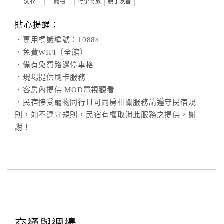
洗衣
寵物
行李寄放
親子友善
貼心提醒：
．專用標識編號：10884
．免費WIFI（全館）
．備有免費路邊停車格
．現場提供刷卡服務
．客房內提供 MOD電視觀看
．民宿接受寵物同行且可同房相關服務請遵守民宿規
則，如不遵守規則，民宿有權取消此服務之提供，謝
謝！
交通與週邊