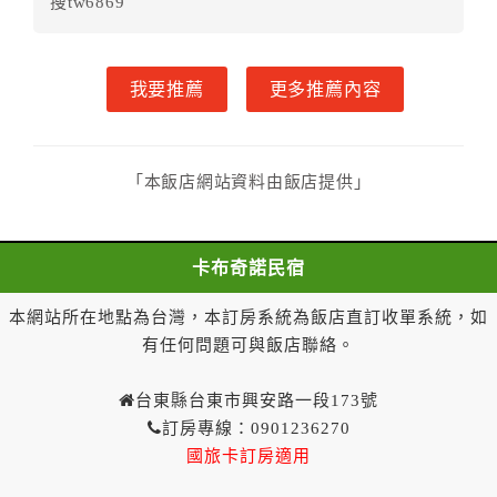
搜tw6869
甲方解約時，應通知乙方，並得要求乙方依下列標
準返還已繳之定金金額：
一、甲方解約通知於預定住宿日前第十四日以前到達
我要推薦
更多推薦內容
者，得請求乙方退還已付定金百分之百。
二、甲方解約通知於預定住宿日前第十日至第十三日到
達者，得請求乙方退還已付定金百分之七十。
三、甲方解約通知於預定住宿日前第七日至第九日到達
「本飯店網站資料由飯店提供」
者，得請求乙方退還已付定金百分之五十。
四、甲方解約通知於預定住宿日前第四日至第六日到達
者，得請求乙方退還已付定金百分之四十。
卡布奇諾民宿
五、甲方解約通知於預定住宿日前第二日至第三日到達
本網站所在地點為台灣，本訂房系統為飯店直訂收單系統，如
者，得請求乙方退還已付定金百分之三十。
六、甲方解約通知於預定住宿日前第一日到達者，得請
有任何問題可與飯店聯絡。
求乙方退還已付定金百分之二十。
七、甲方解約通知於預定住宿日當日到達或未為解約通
台東縣台東市興安路一段173號
知者，乙方得不退還甲方已付全部定金。
訂房專線：0901236270
一年內保留已付金額作為日後消費折抵使用：
國旅卡訂房適用
一、甲方解約通知於預定住宿日當日前到達者，得請求