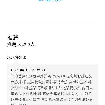
甲方訂房應告知乙方預定住宿之期間、所需客房房
型、數量、訂房者（或住房者）及連絡方式。
第三條（房價及其內容）
乙方接受甲方訂房時，應確定住宿期間、房型、數
量及房價，並應依第一條約定通知甲方，且非經甲方同
意，不得變更。
推薦
本契約之房價經雙方合意，依網路售價計費（含稅
金及服務費），乙方除提供住宿外，尚包括（依預訂專
推薦人數
7
人
案內容提供之服務）。
第四條（入住、退房時間）
水水外送茶
甲方入住及退房之時間依飯店現場規定。但甲、乙
雙方另有約定者，從其約定。第五條（付款方式）
2026-06-18 05:27:29
甲、乙雙方同意本契約之付款方式依乙方提供方
外約首選水水台中外送茶+賴bj336爆乳無套妹肛交
式。
大奶妹#性感高桃氣質爆乳模特大奶 高雄外送茶叫
第六條（定金或預收房價總金額之收取）
小姐台中外送茶汽車旅館彰化外送茶找小姐 台南火
乙方接受甲方訂房後，甲方入住前，乙方預收取總
車站找小姐 叫小姐 高雄火車站找小姐籟bj336新竹
房費50%為定金
外送茶叫大奶學生 單親奶水媽媽無套內射外送茶tg
第七條（甲方解約時定金之退還）