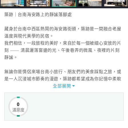
築跡｜台南海安路上的靜謐落腳處
藏身於台南中西區熱鬧的海安路街頭，築跡是一間融合老屋
溫度與現代美學的民宿。
我們相信，一段旅程的美好，來自於每一個被細心安放的片
刻 —— 清晨灑落窗邊的光、午後巷弄的微風、夜裡的片刻
靜謐。
無論你是情侶來場台南小旅行、朋友們的美食踩點之旅，或
是一人沉浸城市節奏的漫遊，築跡都希望成為你記憶中柔軟
的一頁。
全部展開
走出門就是台南最熱鬧的街區- 神農街、海安路、國華街，
0
白天感受市集人聲鼎沸，夜晚則沉浸在燈光與微醺氣息交織
滿意度
的浪漫裡。
在築跡，你不只是過客，而是這座城市故事的一部分。