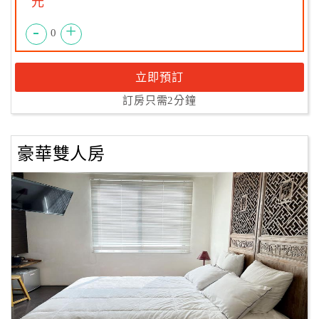
元
-
+
0
立即預訂
訂房只需2分鐘
豪華雙人房