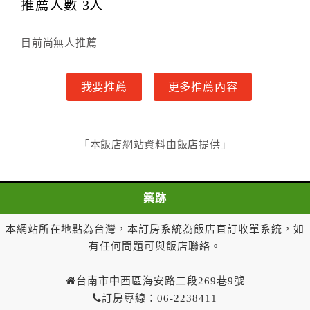
雙方另有約定者，從其約定。第五條（付款方式）
推薦人數
3
人
甲、乙雙方同意本契約之付款方式依乙方提供方
式。
目前尚無人推薦
第六條（定金或預收房價總金額之收取）
乙方接受甲方訂房後，甲方入住前，乙方預收取總
我要推薦
更多推薦內容
房費30%為定金
第七條（甲方解約時定金之退還）
甲方解約時，應通知乙方，並得要求乙方依下列標
準返還已繳之定金金額：
「本飯店網站資料由飯店提供」
一、甲方解約通知於預定住宿日前第十四日以前到達
者，得請求乙方退還已付定金百分之百。
二、甲方解約通知於預定住宿日前第十日至第十三日到
築跡
達者，得請求乙方退還已付定金百分之七十。
三、甲方解約通知於預定住宿日前第七日至第九日到達
本網站所在地點為台灣，本訂房系統為飯店直訂收單系統，如
者，得請求乙方退還已付定金百分之五十。
有任何問題可與飯店聯絡。
四、甲方解約通知於預定住宿日前第四日至第六日到達
者，得請求乙方退還已付定金百分之四十。
台南市中西區海安路二段269巷9號
五、甲方解約通知於預定住宿日前第二日至第三日到達
訂房專線：06-2238411