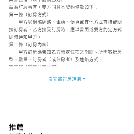
茲為訂房事宜，雙方同意本契約條款如下：
第一條（訂房方式）
甲方以網際網路、電話、傳真或其他方式直接或間
接訂房者，乙方接受訂房時，應以書面或雙方約定方式
即時通知甲方。
第二條（訂房內容）
甲方訂房應告知乙方預定住宿之期間、所需客房房
型、數量、訂房者（或住房者）及連絡方式。
第三條（房價及其內容）
乙方接受甲方訂房時，應確定住宿期間、房型、數
看完整訂房規則
量及房價，並應依第一條約定通知甲方，且非經甲方同
意，不得變更。
本契約之房價經雙方合意，依網路售價計費（含稅
金及服務費），乙方除提供住宿外，尚包括（依預訂專
案內容提供之服務）。
第四條（入住、退房時間）
推薦
甲方入住及退房之時間依飯店現場規定。但甲、乙