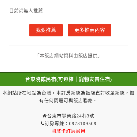
雙方另有約定者，從其約定。第五條（付款方式）
目前尚無人推薦
甲、乙雙方同意本契約之付款方式依乙方提供方
式。
我要推薦
更多推薦內容
第六條（定金或預收房價總金額之收取）
乙方接受甲方訂房後，甲方入住前，乙方預收取房
價總金額
第七條（甲方解約時定金之退還）
「本飯店網站資料由飯店提供」
甲方解約時，應通知乙方，並得要求乙方依下列標
準返還已繳之預收房價總金額：
一、 甲方解約通知於預定住宿日前第三日以前到達
台東曉貳民宿(可包棟｜寵物友善住宿)
者，乙方應退還預收約定房價總金額百分之百。
二、 甲方解約通知於預定住宿日前第一日至第二日
本網站所在地點為台灣，本訂房系統為飯店直訂收單系統，如
到達者，乙方應退還預收約定房價總金額百分之五十。
有任何問題可與飯店聯絡。
三、 甲方解約通知於預定住宿日當日到達或未為解
約通知者，乙方得不退還預收約定房價總金額。
台東市豐榮路24巷3號
一年內保留已付金額作為日後消費折抵使用：
訂房專線：0978109509
一、甲方解約通知於預定住宿日當日前到達者，得請求
國旅卡訂房適用