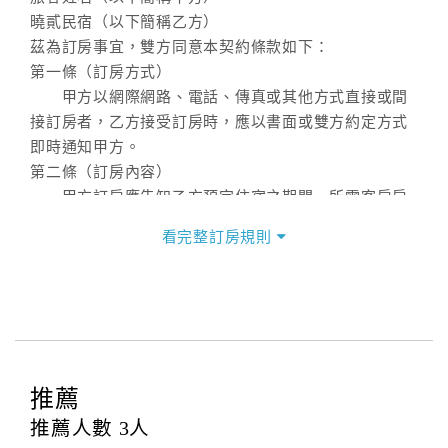
曉貳民宿（以下簡稱乙方）
茲為訂房事宜，雙方同意本契約條款如下：
第一條（訂房方式）
甲方以網際網路、電話、傳真或其他方式直接或間
接訂房者，乙方接受訂房時，應以書面或雙方約定方式
即時通知甲方。
第二條（訂房內容）
甲方訂房應告知乙方預定住宿之期間、所需客房房
型、數量、訂房者（或住房者）及連絡方式。
看完整訂房規則
第三條（房價及其內容）
乙方接受甲方訂房時，應確定住宿期間、房型、數
量及房價，並應依第一條約定通知甲方，且非經甲方同
意，不得變更。
本契約之房價經雙方合意，依網路售價計費（含稅
金及服務費），乙方除提供住宿外，尚包括（依預訂專
推薦
案內容提供之服務）。
第四條（入住、退房時間）
推薦人數
3
人
甲方入住及退房之時間依飯店現場規定。但甲、乙