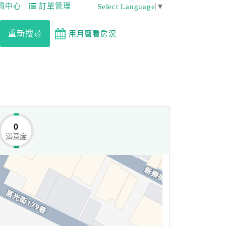
員中心
訂單管理
Select Language
▼
重新搜尋
用月曆看房況
0
滿意度