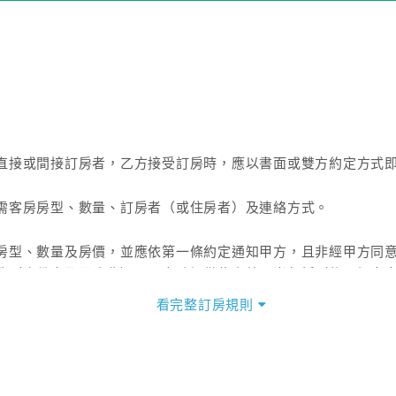
接或間接訂房者，乙方接受訂房時，應以書面或雙方約定方式即
客房房型、數量、訂房者（或住房者）及連絡方式。
型、數量及房價，並應依第一條約定通知甲方，且非經甲方同意
（含稅金及服務費），乙方除提供住宿外，尚包括（依預訂專案
看完整訂房規則
甲、乙雙方另有約定者，從其約定。第五條（付款方式）
提供方式。
收取總房費50%為定金